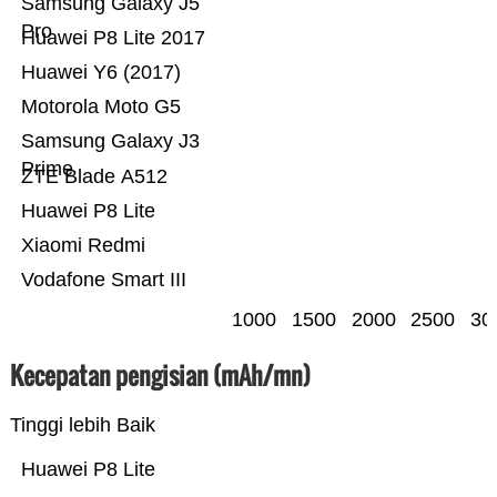
Samsung Galaxy J5
Pro
Huawei P8 Lite 2017
Huawei Y6 (2017)
Motorola Moto G5
Samsung Galaxy J3
Prime
ZTE Blade A512
Huawei P8 Lite
Xiaomi Redmi
Vodafone Smart III
1000
1500
2000
2500
30
Kecepatan pengisian (mAh/mn)
Tinggi lebih Baik
Huawei P8 Lite