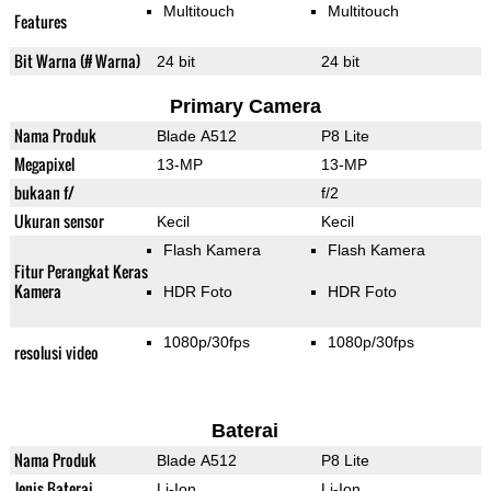
Multitouch
Multitouch
Features
Bit Warna (# Warna)
24 bit
24 bit
Primary Camera
Nama Produk
Blade A512
P8 Lite
Megapixel
13-MP
13-MP
bukaan f/
f/2
Ukuran sensor
Kecil
Kecil
Flash Kamera
Flash Kamera
Fitur Perangkat Keras
Kamera
HDR Foto
HDR Foto
1080p/30fps
1080p/30fps
resolusi video
Baterai
Nama Produk
Blade A512
P8 Lite
Jenis Baterai
Li-Ion
Li-Ion