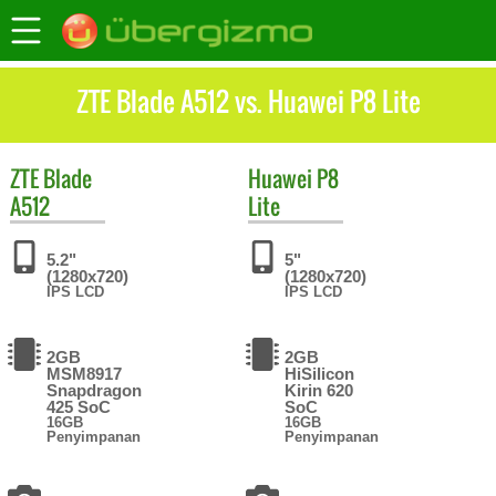
ZTE Blade A512 vs. Huawei P8 Lite
ZTE
Blade
Huawei
P8
A512
Lite
5.2"
5"
(1280x720)
(1280x720)
IPS LCD
IPS LCD
2GB
2GB
MSM8917
HiSilicon
Snapdragon
Kirin 620
425 SoC
SoC
16GB
16GB
Penyimpanan
Penyimpanan