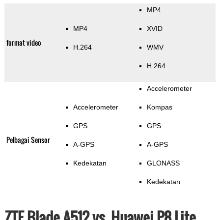
MP4
MP4
XVID
format video
H.264
WMV
H.264
Accelerometer
Accelerometer
Kompas
GPS
GPS
Pelbagai Sensor
A-GPS
A-GPS
Kedekatan
GLONASS
Kedekatan
ZTE Blade A512 vs. Huawei P8 Lite