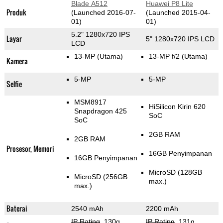
Blade A512
Huawei P8 Lite
Produk
(Launched 2016-07-
(Launched 2015-04-
01)
01)
5.2" 1280x720 IPS
Layar
5" 1280x720 IPS LCD
LCD
13-MP
(Utama)
13-MP f/2
(Utama)
Kamera
5-MP
5-MP
Selfie
MSM8917
HiSilicon Kirin 620
Snapdragon 425
SoC
SoC
2GB RAM
2GB RAM
Prosesor, Memori
16GB Penyimpanan
16GB Penyimpanan
MicroSD (128GB
MicroSD (256GB
max.)
max.)
Baterai
2540 mAh
2200 mAh
IP Rating
, 130g
,
IP Rating
, 131g
,