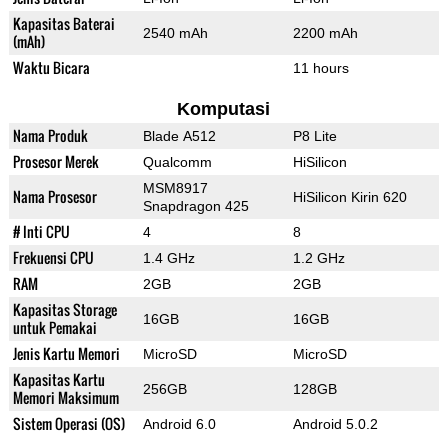
Kapasitas Baterai
2540 mAh
2200 mAh
(mAh)
Waktu Bicara
11 hours
Komputasi
Nama Produk
Blade A512
P8 Lite
Prosesor Merek
Qualcomm
HiSilicon
MSM8917
Nama Prosesor
HiSilicon Kirin 620
Snapdragon 425
# Inti CPU
4
8
Frekuensi CPU
1.4 GHz
1.2 GHz
RAM
2GB
2GB
Kapasitas Storage
16GB
16GB
untuk Pemakai
Jenis Kartu Memori
MicroSD
MicroSD
Kapasitas Kartu
256GB
128GB
Memori Maksimum
Sistem Operasi (OS)
Android 6.0
Android 5.0.2