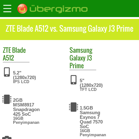
ZTE Blade A512 vs. Samsung Galaxy J3 Prime
ZTE
Blade
Samsung
A512
Galaxy J3
Prime
5.2"
(1280x720)
5"
IPS LCD
(1280x720)
TFT LCD
2GB
MSM8917
1.5GB
Snapdragon
Samsung
425 SoC
Exynos 7
16GB
Quad 7570
Penyimpanan
SoC
16GB
Penyimpanan