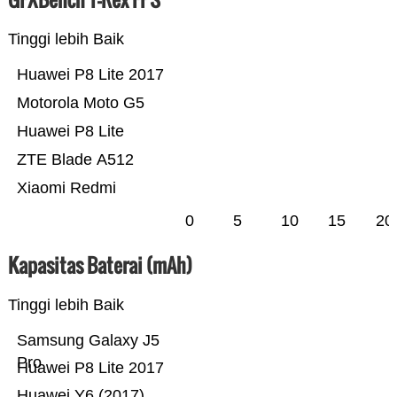
Tinggi lebih Baik
Huawei P8 Lite 2017
Motorola Moto G5
Huawei P8 Lite
ZTE Blade A512
Xiaomi Redmi
0
5
10
15
20
Kapasitas Baterai (mAh)
Tinggi lebih Baik
Samsung Galaxy J5
Pro
Huawei P8 Lite 2017
Huawei Y6 (2017)