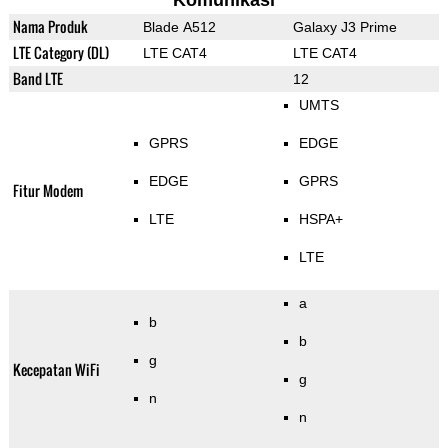
Komunikasi
Nama Produk
Blade A512
Galaxy J3 Prime
LTE Category (DL)
LTE CAT4
LTE CAT4
Band LTE
12
UMTS
GPRS
EDGE
EDGE
GPRS
Fitur Modem
LTE
HSPA+
LTE
a
b
b
g
Kecepatan WiFi
g
n
n