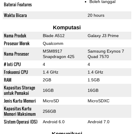
Boleh tanggal
Baterai Features
Waktu Bicara
20 hours
Komputasi
Nama Produk
Blade A512
Galaxy J3 Prime
Prosesor Merek
Qualcomm
MSM8917
Samsung Exynos 7
Nama Prosesor
Snapdragon 425
Quad 7570
# Inti CPU
4
4
Frekuensi CPU
1.4 GHz
1.4 GHz
RAM
2GB
1.5GB
Kapasitas Storage
16GB
16GB
untuk Pemakai
Jenis Kartu Memori
MicroSD
MicroSDXC
Kapasitas Kartu
256GB
Memori Maksimum
Sistem Operasi (OS)
Android 6.0
Android 7.0