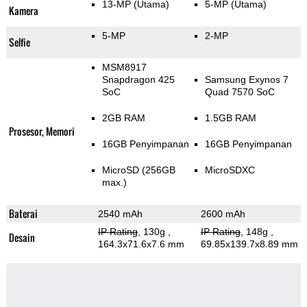
13-MP
(Utama)
5-MP
(Utama)
Kamera
5-MP
2-MP
Selfie
MSM8917
Snapdragon 425
Samsung Exynos 7
SoC
Quad 7570 SoC
2GB RAM
1.5GB RAM
Prosesor, Memori
16GB Penyimpanan
16GB Penyimpanan
MicroSD (256GB
MicroSDXC
max.)
Baterai
2540 mAh
2600 mAh
IP Rating
, 130g
,
IP Rating
, 148g
,
Desain
164.3x71.6x7.6 mm
69.85x139.7x8.89 mm