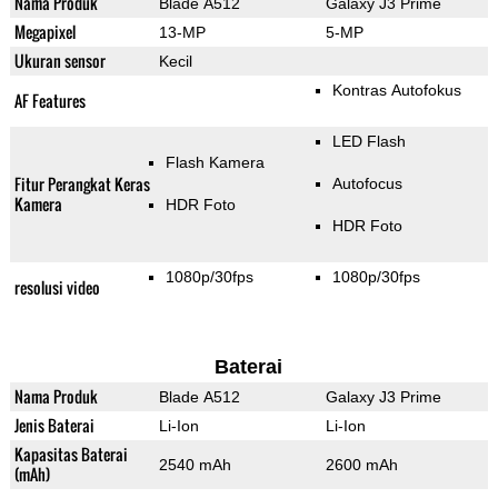
Nama Produk
Blade A512
Galaxy J3 Prime
Megapixel
13-MP
5-MP
Ukuran sensor
Kecil
Kontras Autofokus
AF Features
LED Flash
Flash Kamera
Fitur Perangkat Keras
Autofocus
Kamera
HDR Foto
HDR Foto
1080p/30fps
1080p/30fps
resolusi video
Baterai
Nama Produk
Blade A512
Galaxy J3 Prime
Jenis Baterai
Li-Ion
Li-Ion
Kapasitas Baterai
2540 mAh
2600 mAh
(mAh)