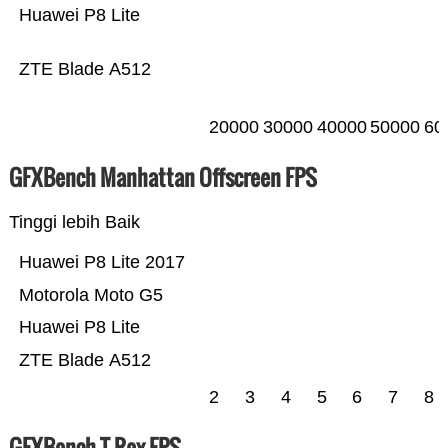
Huawei P8 Lite
ZTE Blade A512
20000
30000
40000
50000
60
GFXBench Manhattan Offscreen FPS
Tinggi lebih Baik
Huawei P8 Lite 2017
Motorola Moto G5
Huawei P8 Lite
ZTE Blade A512
2
3
4
5
6
7
8
GFXBench T-Rex FPS