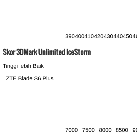
390
400
410
420
430
440
450
46
Skor 3DMark Unlimited IceStorm
Tinggi lebih Baik
ZTE Blade S6 Plus
7000
7500
8000
8500
90