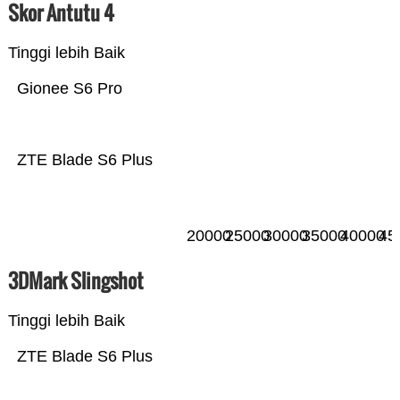
Skor Antutu 4
Tinggi lebih Baik
Gionee S6 Pro
ZTE Blade S6 Plus
20000
25000
30000
35000
40000
45
3DMark Slingshot
Tinggi lebih Baik
ZTE Blade S6 Plus