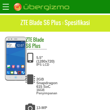
ZTE Blade S6 Plus : Spesifikasi
ZTE
Blade
S6 Plus
5.5"
(1280x720)
IPS LCD
2GB
Snapdragon
615 SoC
16GB
Penyimpanan
13-MP