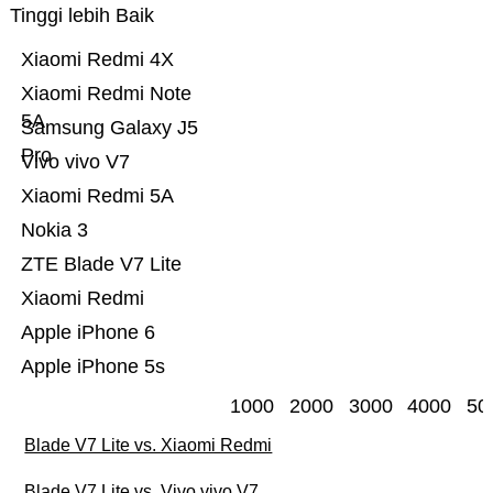
Tinggi lebih Baik
Xiaomi Redmi 4X
Xiaomi Redmi Note
5A
Samsung Galaxy J5
Pro
Vivo vivo V7
Xiaomi Redmi 5A
Nokia 3
ZTE Blade V7 Lite
Xiaomi Redmi
Apple iPhone 6
Apple iPhone 5s
1000
2000
3000
4000
50
Blade V7 Lite vs. Xiaomi Redmi
Blade V7 Lite vs. Vivo vivo V7