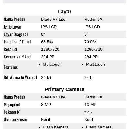
Layar
Nama Produk
Blade V7 Lite
Redmi 5A
Jenis Layar
IPS LCD
IPS LCD
Layar Diagonal
5"
5"
Tampilan / Tubuh
68.5%
70.0%
Resolusi
1280x720
1280x720
Kerapatan Piksel
294 PPI
294 PPI
Multitouch
Multitouch
Features
Bit Warna (# Warna)
24 bit
24 bit
Primary Camera
Nama Produk
Blade V7 Lite
Redmi 5A
Megapixel
8-MP
13-MP
bukaan f/
f/2.2
Ukuran sensor
Kecil
Kecil
Flash Kamera
Flash Kamera