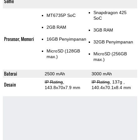
Selfie
Snapdragon 425
MT6735P SoC
SoC
2GB RAM
3GB RAM
Prosesor, Memori
16GB Penyimpanan
32GB Penyimpanan
MicroSD (128GB
MicroSD (256GB
max.)
max.)
Baterai
2500 mAh
3000 mAh
IP Rating
,
IP Rating
, 137g
,
Desain
143.8x70x7.9 mm
140.4x70.1x8.4 mm