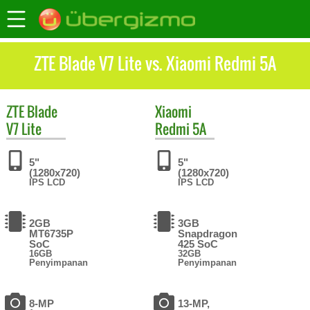
ZTE Blade V7 Lite vs. Xiaomi Redmi 5A
ZTE
Blade
Xiaomi
V7 Lite
Redmi 5A
5"
5"
(1280x720)
(1280x720)
IPS LCD
IPS LCD
2GB
3GB
MT6735P
Snapdragon
SoC
425 SoC
16GB
32GB
Penyimpanan
Penyimpanan
8-MP
13-MP,