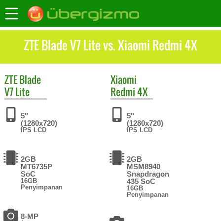
ZTE Blade V7 Lite vs. Xiaomi Redmi 4X
ZTE
Blade
Xiaomi
V7 Lite
Redmi 4X
5"
5"
(1280x720)
(1280x720)
IPS LCD
IPS LCD
2GB
2GB
MT6735P
MSM8940
SoC
Snapdragon
16GB
435 SoC
Penyimpanan
16GB
Penyimpanan
8-MP