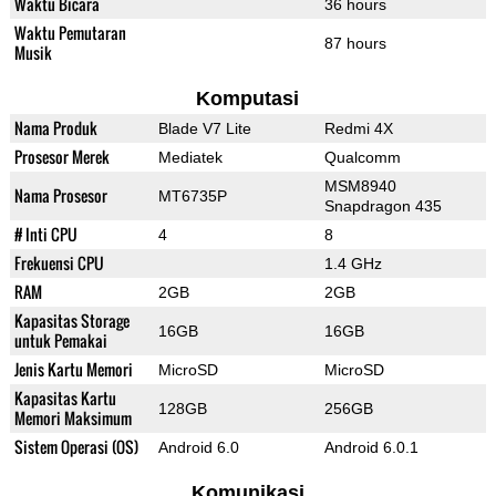
Waktu Bicara
36 hours
Waktu Pemutaran
87 hours
Musik
Komputasi
Nama Produk
Blade V7 Lite
Redmi 4X
Prosesor Merek
Mediatek
Qualcomm
MSM8940
Nama Prosesor
MT6735P
Snapdragon 435
# Inti CPU
4
8
Frekuensi CPU
1.4 GHz
RAM
2GB
2GB
Kapasitas Storage
16GB
16GB
untuk Pemakai
Jenis Kartu Memori
MicroSD
MicroSD
Kapasitas Kartu
128GB
256GB
Memori Maksimum
Sistem Operasi (OS)
Android 6.0
Android 6.0.1
Komunikasi