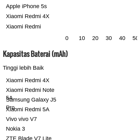
Apple iPhone 5s
Xiaomi Redmi 4X
Xiaomi Redmi
0
10
20
30
40
50
Kapasitas Baterai (mAh)
Tinggi lebih Baik
Xiaomi Redmi 4X
Xiaomi Redmi Note
5A
Samsung Galaxy J5
Pro
Xiaomi Redmi 5A
Vivo vivo V7
Nokia 3
ZTE Blade V7 Lite