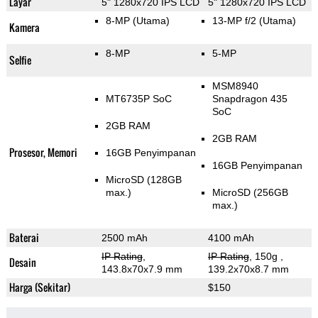
Layar
5" 1280x720 IPS LCD
5" 1280x720 IPS LCD
8-MP
(Utama)
13-MP f/2
(Utama)
Kamera
8-MP
5-MP
Selfie
MSM8940
MT6735P SoC
Snapdragon 435
SoC
2GB RAM
2GB RAM
Prosesor, Memori
16GB Penyimpanan
16GB Penyimpanan
MicroSD (128GB
max.)
MicroSD (256GB
max.)
Baterai
2500 mAh
4100 mAh
IP Rating
,
IP Rating
, 150g
,
Desain
143.8x70x7.9 mm
139.2x70x8.7 mm
Harga (Sekitar)
$150