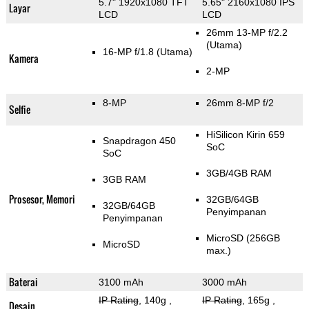
5.7" 1920x1080 TFT
5.65" 2160x1080 IPS
Layar
LCD
LCD
26mm 13-MP f/2.2
(Utama)
16-MP f/1.8
(Utama)
Kamera
2-MP
8-MP
26mm 8-MP f/2
Selfie
HiSilicon Kirin 659
Snapdragon 450
SoC
SoC
3GB/4GB RAM
3GB RAM
Prosesor, Memori
32GB/64GB
32GB/64GB
Penyimpanan
Penyimpanan
MicroSD (256GB
MicroSD
max.)
Baterai
3100 mAh
3000 mAh
IP Rating
, 140g
,
IP Rating
, 165g
,
Desain