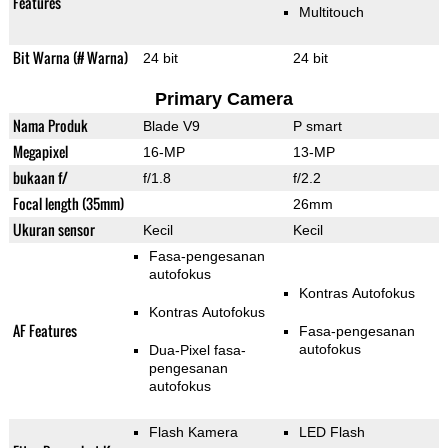
Features
Multitouch
Bit Warna (# Warna)
24 bit
24 bit
Primary Camera
Nama Produk
Blade V9
P smart
Megapixel
16-MP
13-MP
bukaan f/
f/1.8
f/2.2
Focal length (35mm)
26mm
Ukuran sensor
Kecil
Kecil
Fasa-pengesanan
autofokus
Kontras Autofokus
Kontras Autofokus
AF Features
Fasa-pengesanan
autofokus
Dua-Pixel fasa-
pengesanan
autofokus
Flash Kamera
LED Flash