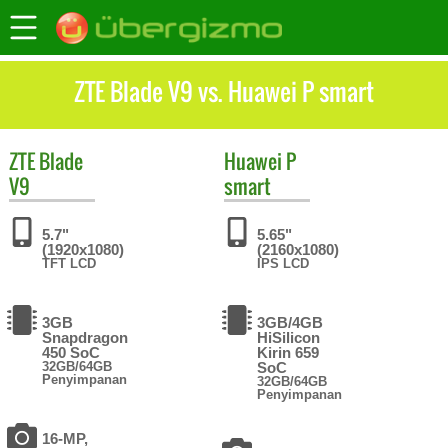
ZTE Blade V9 vs. Huawei P smart
ZTE
Blade
Huawei
P
V9
smart
5.7"
5.65"
(1920x1080)
(2160x1080)
TFT LCD
IPS LCD
3GB
3GB/4GB
Snapdragon
HiSilicon
450 SoC
Kirin 659
32GB/64GB
SoC
Penyimpanan
32GB/64GB
Penyimpanan
16-MP,