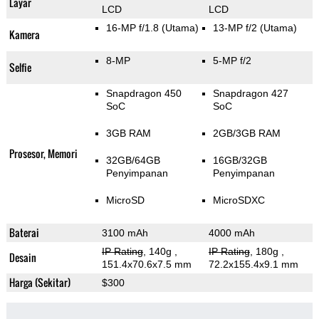
Layar
LCD
LCD
16-MP f/1.8
(Utama)
13-MP f/2
(Utama)
Kamera
8-MP
5-MP f/2
Selfie
Snapdragon 450
Snapdragon 427
SoC
SoC
3GB RAM
2GB/3GB RAM
Prosesor, Memori
32GB/64GB
16GB/32GB
Penyimpanan
Penyimpanan
MicroSD
MicroSDXC
Baterai
3100 mAh
4000 mAh
IP Rating
, 140g
,
IP Rating
, 180g
,
Desain
151.4x70.6x7.5 mm
72.2x155.4x9.1 mm
Harga (Sekitar)
$300