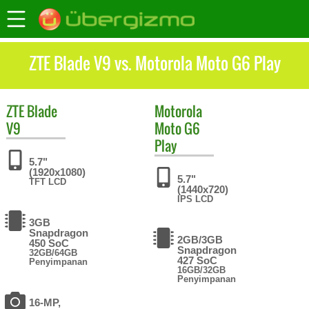
ZTE Blade V9 vs. Motorola Moto G6 Play
ZTE
Blade
Motorola
V9
Moto G6
Play
5.7"
(1920x1080)
5.7"
TFT LCD
(1440x720)
IPS LCD
3GB
Snapdragon
2GB/3GB
450 SoC
Snapdragon
32GB/64GB
427 SoC
Penyimpanan
16GB/32GB
Penyimpanan
16-MP,