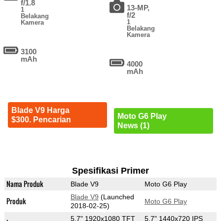
f/1.8
13-MP,
1
f/2
Belakang
1
Kamera
Belakang
Kamera
3100
mAh
4000
mAh
Blade V9 Harga
Moto G6 Play
$300. Pencarian
News (1)
Spesifikasi Primer
Nama Produk
Blade V9
Moto G6 Play
Blade V9
(Launched
Produk
Moto G6 Play
2018-02-25)
5.7" 1920x1080 TFT
5.7" 1440x720 IPS