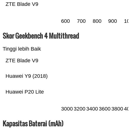
ZTE Blade V9
600
700
800
900
10
Skor Geekbench 4 Multithread
Tinggi lebih Baik
ZTE Blade V9
Huawei Y9 (2018)
Huawei P20 Lite
3000
3200
3400
3600
3800
40
Kapasitas Baterai (mAh)