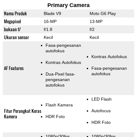
Primary Camera
Nama Produk
Blade V9
Moto G6 Play
Megapixel
16-MP
13-MP
bukaan f/
f/1.8
f/2
Ukuran sensor
Kecil
Kecil
Fasa-pengesanan
autofokus
Kontras Autofokus
Kontras Autofokus
AF Features
Fasa-pengesanan
autofokus
Dua-Pixel fasa-
pengesanan
autofokus
LED Flash
Flash Kamera
Fitur Perangkat Keras
Autofocus
Kamera
HDR Foto
HDR Foto
1080p/30fps
1080p/30fps