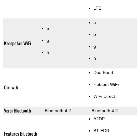
LTE
a
b
b
g
Kecepatan WiFi
g
n
n
Dua Band
Hotspot WiFi
Ciri wifi
WiFi Direct
Versi Bluetooth
Bluetooth 4.2
Bluetooth 4.2
A2DP
BT EDR
Features Bluetooth