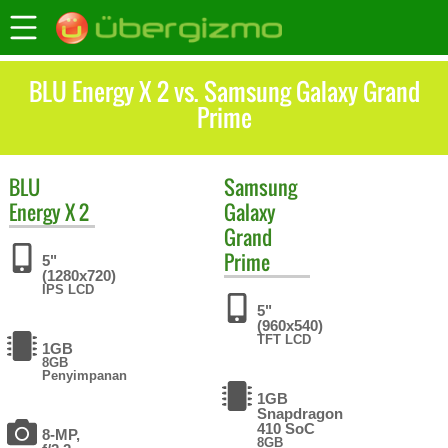
BLU Energy X 2 vs. Samsung Galaxy Grand
Prime
BLU
Samsung
Energy X 2
Galaxy
Grand
Prime
5"
(1280x720)
IPS LCD
5"
(960x540)
TFT LCD
1GB
8GB
Penyimpanan
1GB
Snapdragon
410 SoC
8-MP,
8GB