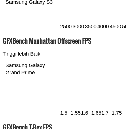
Samsung Galaxy S3
2500
3000
3500
4000
4500
50
GFXBench Manhattan Offscreen FPS
Tinggi lebih Baik
Samsung Galaxy
Grand Prime
1.5
1.55
1.6
1.65
1.7
1.75
GFXBench T-Rex FPS