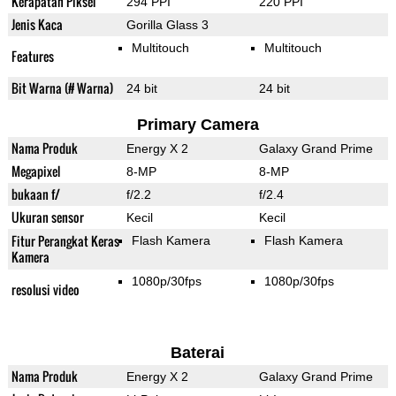
Kerapatan Piksel
294 PPI
220 PPI
Jenis Kaca
Gorilla Glass 3
Multitouch
Multitouch
Features
Bit Warna (# Warna)
24 bit
24 bit
Primary Camera
Nama Produk
Energy X 2
Galaxy Grand Prime
Megapixel
8-MP
8-MP
bukaan f/
f/2.2
f/2.4
Ukuran sensor
Kecil
Kecil
Fitur Perangkat Keras
Flash Kamera
Flash Kamera
Kamera
1080p/30fps
1080p/30fps
resolusi video
Baterai
Nama Produk
Energy X 2
Galaxy Grand Prime