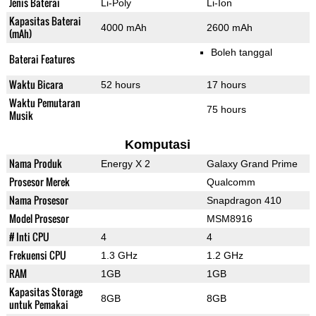
Jenis Baterai
Li-Poly
Li-Ion
Kapasitas Baterai
4000 mAh
2600 mAh
(mAh)
Boleh tanggal
Baterai Features
Waktu Bicara
52 hours
17 hours
Waktu Pemutaran
75 hours
Musik
Komputasi
Nama Produk
Energy X 2
Galaxy Grand Prime
Prosesor Merek
Qualcomm
Nama Prosesor
Snapdragon 410
Model Prosesor
MSM8916
# Inti CPU
4
4
Frekuensi CPU
1.3 GHz
1.2 GHz
RAM
1GB
1GB
Kapasitas Storage
8GB
8GB
untuk Pemakai