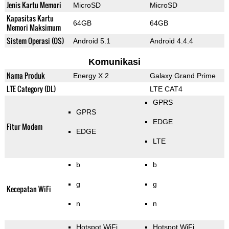
Jenis Kartu Memori
MicroSD
MicroSD
Kapasitas Kartu
64GB
64GB
Memori Maksimum
Sistem Operasi (OS)
Android 5.1
Android 4.4.4
Komunikasi
Nama Produk
Energy X 2
Galaxy Grand Prime
LTE Category (DL)
LTE CAT4
GPRS
GPRS
EDGE
Fitur Modem
EDGE
LTE
b
b
g
g
Kecepatan WiFi
n
n
Hotspot WiFi
Hotspot WiFi