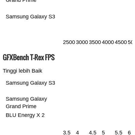
Grand Prime
Samsung Galaxy S3
2500
3000
3500
4000
4500
50
GFXBench T-Rex FPS
Tinggi lebih Baik
Samsung Galaxy S3
Samsung Galaxy
Grand Prime
BLU Energy X 2
3.5
4
4.5
5
5.5
6