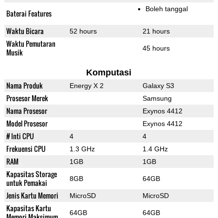
Boleh tanggal
Baterai Features
Waktu Bicara
52 hours
21 hours
Waktu Pemutaran
45 hours
Musik
Komputasi
Nama Produk
Energy X 2
Galaxy S3
Prosesor Merek
Samsung
Nama Prosesor
Exynos 4412
Model Prosesor
Exynos 4412
# Inti CPU
4
4
Frekuensi CPU
1.3 GHz
1.4 GHz
RAM
1GB
1GB
Kapasitas Storage
8GB
64GB
untuk Pemakai
Jenis Kartu Memori
MicroSD
MicroSD
Kapasitas Kartu
64GB
64GB
Memori Maksimum