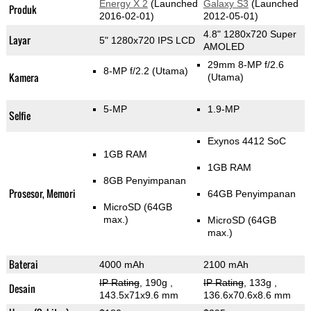
Energy X 2
(Launched
Galaxy S3
(Launched
Produk
2016-02-01)
2012-05-01)
4.8" 1280x720 Super
Layar
5" 1280x720 IPS LCD
AMOLED
29mm 8-MP f/2.6
8-MP f/2.2
(Utama)
Kamera
(Utama)
5-MP
1.9-MP
Selfie
Exynos 4412 SoC
1GB RAM
1GB RAM
8GB Penyimpanan
Prosesor, Memori
64GB Penyimpanan
MicroSD (64GB
max.)
MicroSD (64GB
max.)
Baterai
4000 mAh
2100 mAh
IP Rating
, 190g
,
IP Rating
, 133g
,
Desain
143.5x71x9.6 mm
136.6x70.6x8.6 mm