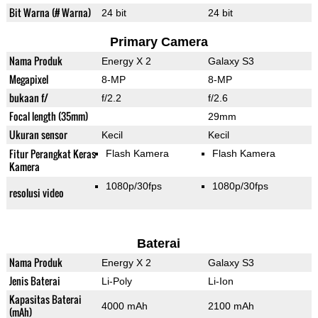
Bit Warna (# Warna)
24 bit
24 bit
Primary Camera
Nama Produk
Energy X 2
Galaxy S3
Megapixel
8-MP
8-MP
bukaan f/
f/2.2
f/2.6
Focal length (35mm)
29mm
Ukuran sensor
Kecil
Kecil
Fitur Perangkat Keras
Flash Kamera
Flash Kamera
Kamera
1080p/30fps
1080p/30fps
resolusi video
Baterai
Nama Produk
Energy X 2
Galaxy S3
Jenis Baterai
Li-Poly
Li-Ion
Kapasitas Baterai
4000 mAh
2100 mAh
(mAh)