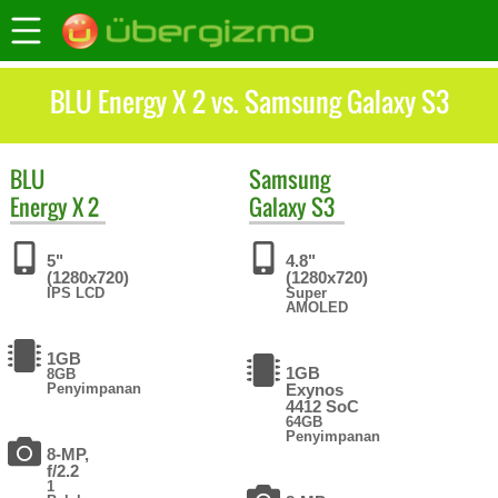
BLU Energy X 2 vs. Samsung Galaxy S3
BLU
Samsung
Energy X 2
Galaxy S3
5"
4.8"
(1280x720)
(1280x720)
IPS LCD
Super
AMOLED
1GB
1GB
8GB
Penyimpanan
Exynos
4412 SoC
64GB
Penyimpanan
8-MP,
f/2.2
1