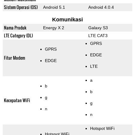
Sistem Operasi (OS)
Android 5.1
Android 4.0.4
Komunikasi
Nama Produk
Energy X 2
Galaxy S3
LTE Category (DL)
LTE CAT3
GPRS
GPRS
EDGE
Fitur Modem
EDGE
LTE
a
b
b
g
Kecepatan WiFi
g
n
n
Hotspot WiFi
Hotspot WiFi