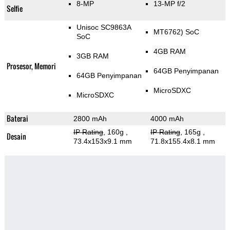
8-MP
13-MP f/2
Selfie
Unisoc SC9863A
MT6762) SoC
SoC
4GB RAM
3GB RAM
Prosesor, Memori
64GB Penyimpanan
64GB Penyimpanan
MicroSDXC
MicroSDXC
Baterai
2800 mAh
4000 mAh
IP Rating
, 160g
,
IP Rating
, 165g
,
Desain
73.4x153x9.1 mm
71.8x155.4x8.1 mm