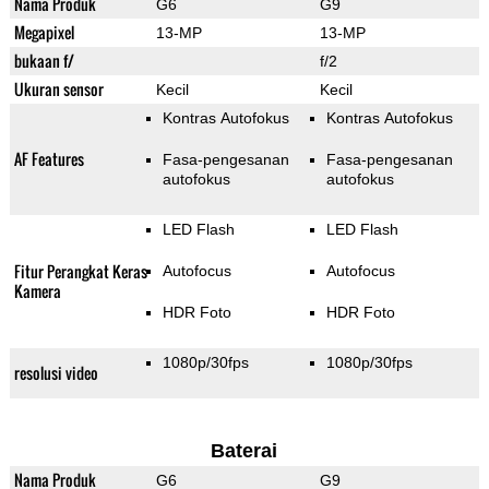
Nama Produk
G6
G9
Megapixel
13-MP
13-MP
bukaan f/
f/2
Ukuran sensor
Kecil
Kecil
Kontras Autofokus
Kontras Autofokus
AF Features
Fasa-pengesanan
Fasa-pengesanan
autofokus
autofokus
LED Flash
LED Flash
Fitur Perangkat Keras
Autofocus
Autofocus
Kamera
HDR Foto
HDR Foto
1080p/30fps
1080p/30fps
resolusi video
Baterai
Nama Produk
G6
G9