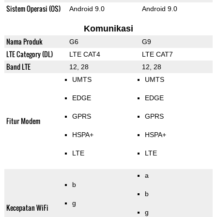
Sistem Operasi (OS)
Android 9.0
Android 9.0
Komunikasi
Nama Produk
G6
G9
LTE Category (DL)
LTE CAT4
LTE CAT7
Band LTE
12, 28
12, 28
UMTS
UMTS
EDGE
EDGE
GPRS
GPRS
Fitur Modem
HSPA+
HSPA+
LTE
LTE
a
b
b
g
Kecepatan WiFi
g