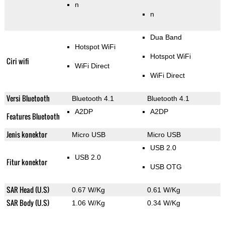
n
n
Dua Band
Hotspot WiFi
Hotspot WiFi
Ciri wifi
WiFi Direct
WiFi Direct
Versi Bluetooth
Bluetooth 4.1
Bluetooth 4.1
A2DP
A2DP
Features Bluetooth
Jenis konektor
Micro USB
Micro USB
USB 2.0
USB 2.0
Fitur konektor
USB OTG
SAR Head (U.S)
0.67 W/Kg
0.61 W/Kg
SAR Body (U.S)
1.06 W/Kg
0.34 W/Kg