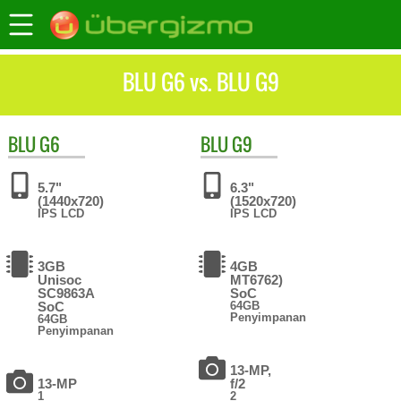
BLU G6 vs. BLU G9
BLU
G6
BLU
G9
5.7"
6.3"
(1440x720)
(1520x720)
IPS LCD
IPS LCD
3GB
4GB
Unisoc
MT6762)
SC9863A
SoC
SoC
64GB
Penyimpanan
64GB
Penyimpanan
13-MP,
13-MP
f/2
1
2