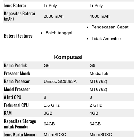
Jenis Baterai
Li-Poly
Li-Poly
Kapasitas Baterai
2800 mAh
4000 mAh
(mAh)
Pengecasan Cepat
Boleh tanggal
Baterai Features
Tidak Amovible
Komputasi
Nama Produk
G6
G9
Prosesor Merek
MediaTek
Nama Prosesor
Unisoc SC9863A
MT6762)
Model Prosesor
MT6762)
# Inti CPU
8
8
Frekuensi CPU
1.6 GHz
2 GHz
RAM
3GB
4GB
Kapasitas Storage
64GB
64GB
untuk Pemakai
Jenis Kartu Memori
MicroSDXC
MicroSDXC