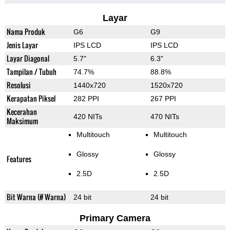
Layar
Nama Produk
G6
G9
Jenis Layar
IPS LCD
IPS LCD
Layar Diagonal
5.7"
6.3"
Tampilan / Tubuh
74.7%
88.8%
Resolusi
1440x720
1520x720
Kerapatan Piksel
282 PPI
267 PPI
Kecerahan
420 NITs
470 NITs
Maksimum
Multitouch
Multitouch
Glossy
Glossy
Features
2.5D
2.5D
Bit Warna (# Warna)
24 bit
24 bit
Primary Camera