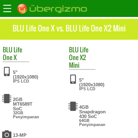
BLU Life One X vs. BLU Life One X2 Mini
BLU
Life
BLU
Life
One X
One X2
Mini
5"
(1920x1080)
5"
IPS LCD
(1920x1080)
IPS LCD
2GB
MT6589T
4GB
SoC
Snapdragon
32GB
430 SoC
Penyimpanan
64GB
Penyimpanan
13-MP