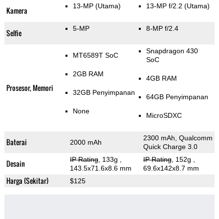
13-MP
(Utama)
13-MP f/2.2
(Utama)
Kamera
5-MP
8-MP f/2.4
Selfie
Snapdragon 430
MT6589T SoC
SoC
2GB RAM
4GB RAM
Prosesor, Memori
32GB Penyimpanan
64GB Penyimpanan
None
MicroSDXC
2300 mAh, Qualcomm
Baterai
2000 mAh
Quick Charge 3.0
IP Rating
, 133g
,
IP Rating
, 152g
,
Desain
143.5x71.6x8.6 mm
69.6x142x8.7 mm
Harga (Sekitar)
$125