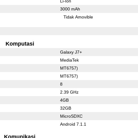
Li-Ion
3000 mAh
Tidak Amovible
Komputasi
Galaxy J7+
MediaTek
MT6757)
MT6757)
8
2.39 GHz
4GB
32GB
MicroSDXC
Android 7.1.1
Komunikasi