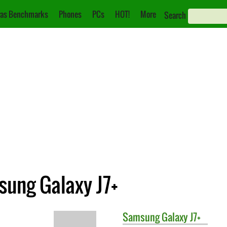
as Benchmarks
Phones
PCs
HOT!
More
Search
sung Galaxy J7+
Samsung
Galaxy J7+