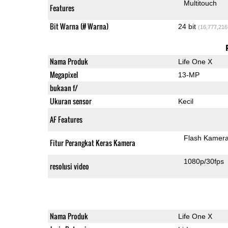
Multitouch
Features
Bit Warna (# Warna)
24 bit
(16,777,216
Nama Produk
Life One X
Megapixel
13-MP
bukaan f/
Ukuran sensor
Kecil
AF Features
Flash Kamer
Fitur Perangkat Keras Kamera
1080p/30fps
resolusi video
Nama Produk
Life One X