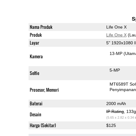
S
Nama Produk
Life One X
Produk
Life One X
(Lau
Layar
5" 1920x1080 
13-MP
(Utam
Kamera
5-MP
Selfie
MT6589T So
Prosesor, Memori
Penyimpana
Baterai
2000 mAh
IP Rating
, 133
Desain
(5.65 x 2.82 x 0.34 
Harga (Sekitar)
$125