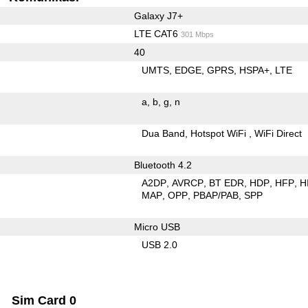
Galaxy J7+
LTE CAT6
301 Mbps
40
UMTS
EDGE
GPRS
HSPA+
LTE
a
b
g
n
Dua Band
Hotspot WiFi
WiFi Direct
Bluetooth 4.2
A2DP
AVRCP
BT EDR
HDP
HFP
H
MAP
OPP
PBAP/PAB
SPP
Micro USB
USB 2.0
Sim Card 0