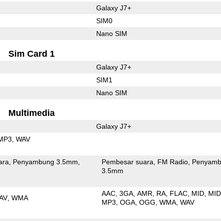
Galaxy J7+
SIM0
Nano SIM
Sim Card 1
Galaxy J7+
SIM1
Nano SIM
Multimedia
Galaxy J7+
MP3
WAV
ara
Penyambung 3.5mm
Pembesar suara
FM Radio
Penyamb
3.5mm
AAC
3GA
AMR
RA
FLAC
MID
MID
AV
WMA
MP3
OGA
OGG
WMA
WAV