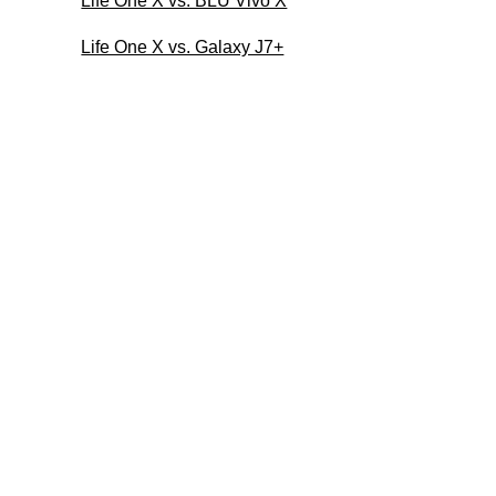
Life One X vs. BLU Vivo X
Life One X vs. Galaxy J7+