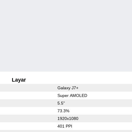
Layar
Galaxy J7+
Super AMOLED
5.5"
73.3%
1920x1080
401 PPI