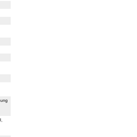
ung
I