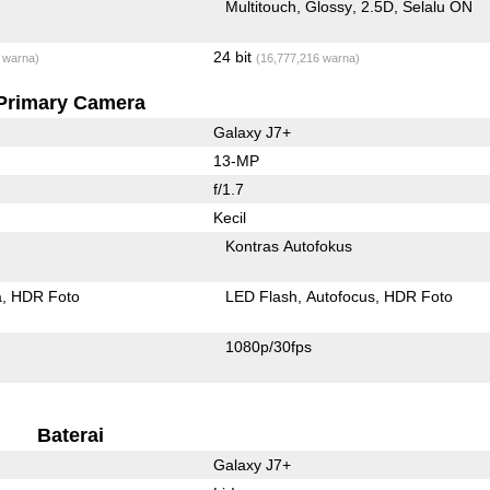
Multitouch
Glossy
2.5D
Selalu ON
24 bit
 warna)
(16,777,216 warna)
Primary Camera
Galaxy J7+
13-MP
f/1.7
Kecil
Kontras Autofokus
a
HDR Foto
LED Flash
Autofocus
HDR Foto
1080p/30fps
Baterai
Galaxy J7+