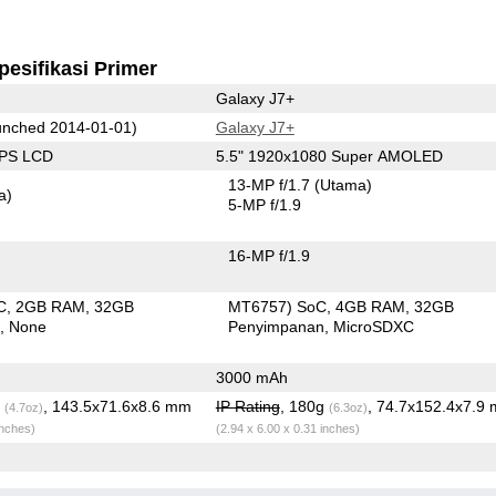
pesifikasi Primer
Galaxy J7+
nched 2014-01-01)
Galaxy J7+
IPS LCD
5.5" 1920x1080 Super AMOLED
13-MP f/1.7
(Utama)
a)
5-MP f/1.9
16-MP f/1.9
C
2GB RAM
32GB
MT6757) SoC
4GB RAM
32GB
n
None
Penyimpanan
MicroSDXC
3000 mAh
g
, 143.5x71.6x8.6 mm
IP Rating
, 180g
, 74.7x152.4x7.9
(4.7oz)
(6.3oz)
inches)
(2.94 x 6.00 x 0.31 inches)