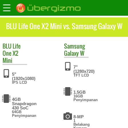
BLU Life One X2 Mini vs. Samsung Galaxy W
BLU
Life
Samsung
One X2
Galaxy W
Mini
7"
(1280x720)
5"
TFT LCD
(1920x1080)
IPS LCD
1.5GB
16GB
4GB
Penyimpanan
Snapdragon
430 SoC
64GB
Penyimpanan
8-MP
1
Belakang