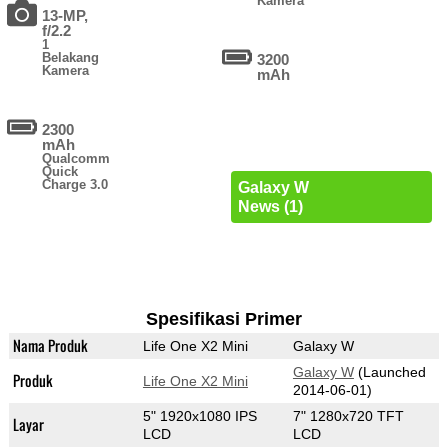
Kamera
13-MP,
f/2.2
1
Belakang
3200
Kamera
mAh
2300
mAh
Qualcomm
Quick
Charge 3.0
Galaxy W
News (1)
Spesifikasi Primer
Nama Produk
Life One X2 Mini
Galaxy W
Galaxy W
(Launched
Produk
Life One X2 Mini
2014-06-01)
5" 1920x1080 IPS
7" 1280x720 TFT
Layar
LCD
LCD