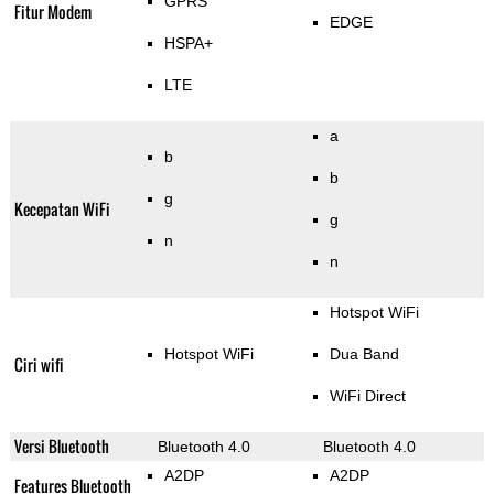
GPRS
Fitur Modem
EDGE
HSPA+
LTE
a
b
b
g
Kecepatan WiFi
g
n
n
Hotspot WiFi
Hotspot WiFi
Dua Band
Ciri wifi
WiFi Direct
Versi Bluetooth
Bluetooth 4.0
Bluetooth 4.0
A2DP
A2DP
Features Bluetooth