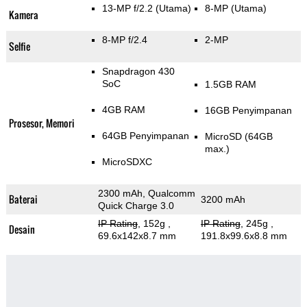
13-MP f/2.2
(Utama)
8-MP
(Utama)
Kamera
8-MP f/2.4
2-MP
Selfie
Snapdragon 430
SoC
1.5GB RAM
4GB RAM
16GB Penyimpanan
Prosesor, Memori
64GB Penyimpanan
MicroSD (64GB
max.)
MicroSDXC
2300 mAh, Qualcomm
Baterai
3200 mAh
Quick Charge 3.0
IP Rating
, 152g
,
IP Rating
, 245g
,
Desain
69.6x142x8.7 mm
191.8x99.6x8.8 mm