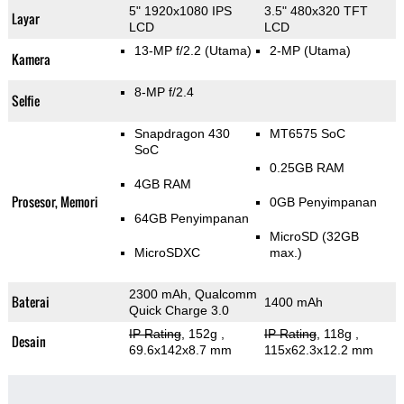
5" 1920x1080 IPS
3.5" 480x320 TFT
Layar
LCD
LCD
13-MP f/2.2
(Utama)
2-MP
(Utama)
Kamera
8-MP f/2.4
Selfie
Snapdragon 430
MT6575 SoC
SoC
0.25GB RAM
4GB RAM
Prosesor, Memori
0GB Penyimpanan
64GB Penyimpanan
MicroSD (32GB
MicroSDXC
max.)
2300 mAh, Qualcomm
Baterai
1400 mAh
Quick Charge 3.0
IP Rating
, 152g
,
IP Rating
, 118g
,
Desain
69.6x142x8.7 mm
115x62.3x12.2 mm