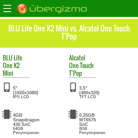
BLU Life One X2 Mini vs. Alcatel One Touch
T'Pop
BLU
Life
Alcatel
One X2
One Touch
Mini
T'Pop
5"
3.5"
(1920x1080)
(480x320)
IPS LCD
TFT LCD
4GB
0.25GB
Snapdragon
MT6575
430 SoC
SoC
64GB
0GB
Penyimpanan
Penyimpanan