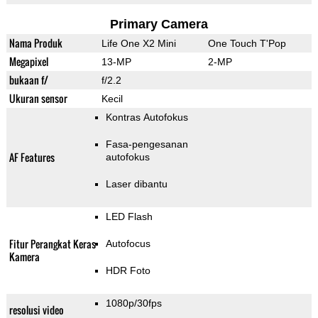
Primary Camera
Nama Produk
Life One X2 Mini
One Touch T'Pop
Megapixel
13-MP
2-MP
bukaan f/
f/2.2
Ukuran sensor
Kecil
Kontras Autofokus
Fasa-pengesanan
AF Features
autofokus
Laser dibantu
LED Flash
Fitur Perangkat Keras
Autofocus
Kamera
HDR Foto
1080p/30fps
resolusi video