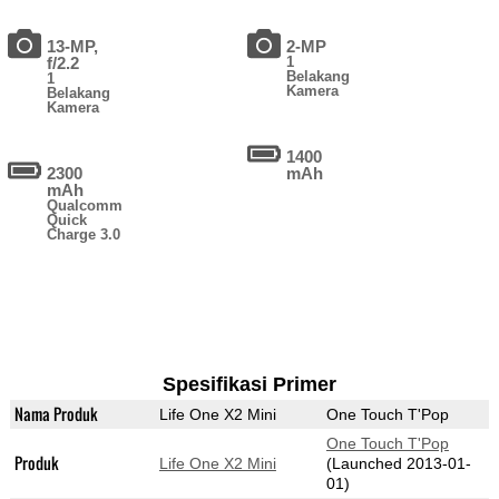
13-MP,
2-MP
f/2.2
1
Belakang
1
Kamera
Belakang
Kamera
1400
2300
mAh
mAh
Qualcomm
Quick
Charge 3.0
Spesifikasi Primer
Nama Produk
Life One X2 Mini
One Touch T'Pop
One Touch T'Pop
Produk
Life One X2 Mini
(Launched 2013-01-
01)