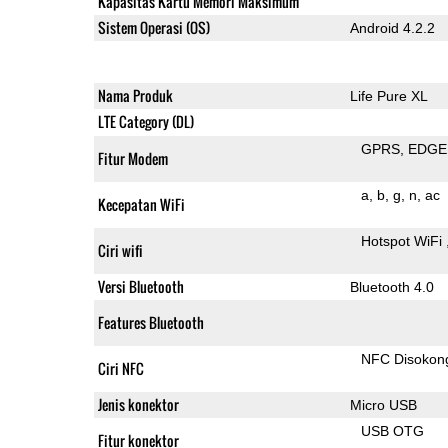
Kapasitas Kartu Memori Maksimum
Sistem Operasi (OS)
Android 4.2.2
Nama Produk
Life Pure XL
LTE Category (DL)
GPRS
EDGE
Fitur Modem
a
b
g
n
ac
Kecepatan WiFi
Hotspot WiFi
Ciri wifi
Versi Bluetooth
Bluetooth 4.0
Features Bluetooth
NFC Disokon
Ciri NFC
Jenis konektor
Micro USB
USB OTG
Fitur konektor