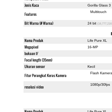
Jenis Kaca
Gorilla Glass 3
Multitouch
Features
Bit Warna (# Warna)
24 bit
(16,777,216
Nama Produk
Life Pure XL
Megapixel
16-MP
bukaan f/
Focal length (35mm)
Ukuran sensor
Kecil
Flash Kamer
Fitur Perangkat Keras Kamera
1080p/30fps
resolusi video
Nama Produk
Life Pure XL