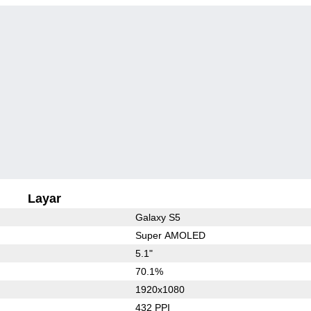
Layar
Galaxy S5
Super AMOLED
5.1"
70.1%
1920x1080
432 PPI