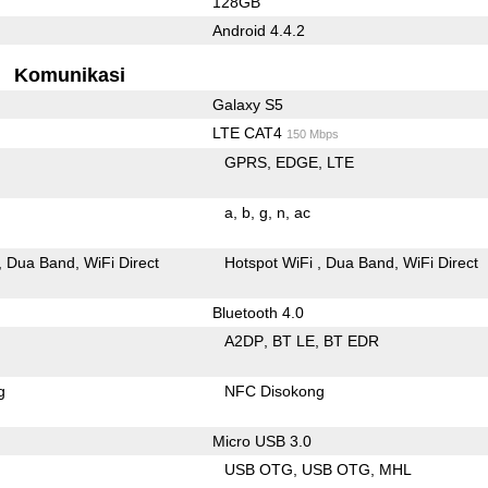
128GB
Android 4.4.2
Komunikasi
Galaxy S5
LTE CAT4
150 Mbps
GPRS
EDGE
LTE
a
b
g
n
ac
Dua Band
WiFi Direct
Hotspot WiFi
Dua Band
WiFi Direct
Bluetooth 4.0
A2DP
BT LE
BT EDR
g
NFC Disokong
Micro USB 3.0
USB OTG
USB OTG
MHL