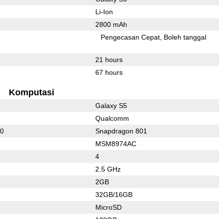
Li-Ion
2800 mAh
Pengecasan Cepat
Boleh tanggal
21 hours
67 hours
Komputasi
Galaxy S5
Qualcomm
00
Snapdragon 801
MSM8974AC
4
2.5 GHz
2GB
32GB/16GB
MicroSD