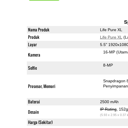
S
Nama Produk
Life Pure XL
Produk
Life Pure XL
(L
Layar
5.5" 1920x108
16-MP
(Utam
Kamera
8-MP
Selfie
Snapdragon 
Prosesor, Memori
Penyimpana
Baterai
2500 mAh
IP Rating
, 152
Desain
(5.93 x 2.95 x 0.37 
Harga (Sekitar)