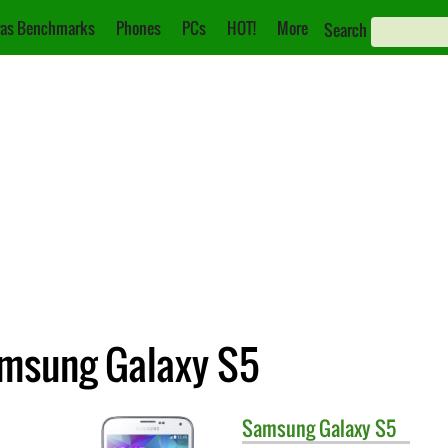
as Benchmarks
Phones
PCs
HOT!
More
Search
Samsung Galaxy S5
Samsung
Galaxy S5