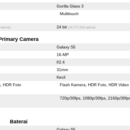
Gorilla Glass 3
Multitouch
24 bit
 warna)
(16,777,216 warna)
Primary Camera
Galaxy S5
16-MP
f/2.4
31mm
Kecil
a
HDR Foto
Flash Kamera
HDR Foto
HDR Video
720p/30fps
1080p/30fps
2160p/30fp
Baterai
Galaxy S5