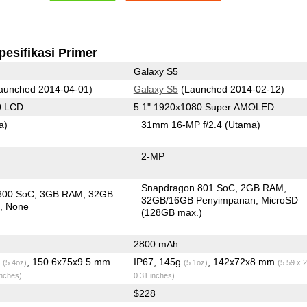
pesifikasi Primer
Galaxy S5
aunched 2014-04-01)
Galaxy S5
(Launched 2014-02-12)
0 LCD
5.1" 1920x1080 Super AMOLED
a)
31mm 16-MP f/2.4
(Utama)
2-MP
Snapdragon 801 SoC
2GB RAM
800 SoC
3GB RAM
32GB
32GB/16GB Penyimpanan
MicroSD
n
None
(128GB max.)
2800 mAh
g
, 150.6x75x9.5 mm
IP67, 145g
, 142x72x8 mm
(5.4oz)
(5.1oz)
(5.59 x 2
inches)
0.31 inches)
$228