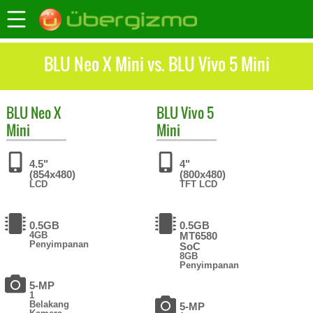
BLU Neo X Mini vs. BLU Vivo 5 Mini
BLU
Neo X
BLU
Vivo 5
Mini
Mini
4.5"
4"
(854x480)
(800x480)
LCD
TFT LCD
0.5GB
0.5GB
4GB
MT6580
Penyimpanan
SoC
8GB
Penyimpanan
5-MP
1
Belakang
5-MP