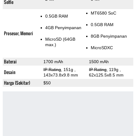
Selfie
MT6580 SoC
0.5GB RAM
0.5GB RAM
4GB Penyimpanan
Prosesor, Memori
8GB Penyimpanan
MicroSD (64GB
max.)
MicroSDXC
Baterai
1700 mAh
1500 mAh
IP Rating
, 151g
,
IP Rating
, 119g
,
Desain
143x73.8x9.8 mm
62x125.5x8.5 mm
Harga (Sekitar)
$50