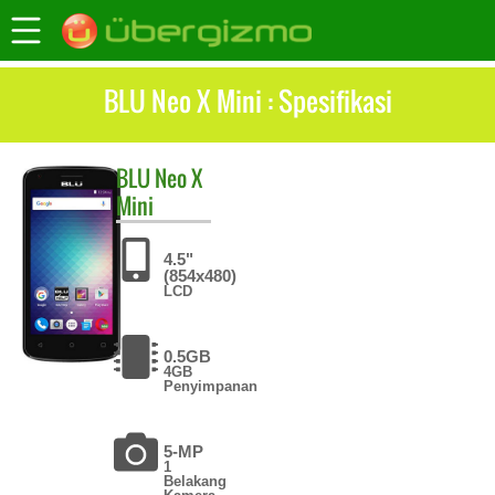
BLU Neo X Mini : Spesifikasi
BLU
Neo X
Mini
4.5"
(854x480)
LCD
0.5GB
4GB
Penyimpanan
5-MP
1
Belakang