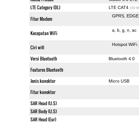
LTE Category (DL)
LTE CAT4
150 M
GPRS
EDGE
Fitur Modem
a
b
g
n
ac
Kecepatan WiFi
Hotspot WiFi
Ciri wifi
Versi Bluetooth
Bluetooth 4.0
Features Bluetooth
Jenis konektor
Micro USB
Fitur konektor
SAR Head (U.S)
SAR Body (U.S)
SAR Head (Eur)