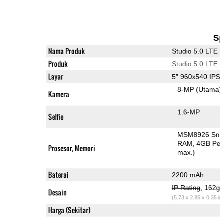
S
Nama Produk
Studio 5.0 LTE
Produk
Studio 5.0 LTE
Layar
5" 960x540 IP
8-MP
(Utama
Kamera
1.6-MP
Selfie
MSM8926 Sn
RAM
4GB Pe
Prosesor, Memori
max.)
Baterai
2200 mAh
IP Rating
, 162
Desain
(5.73 x 2.85 x 0.35 
Harga (Sekitar)