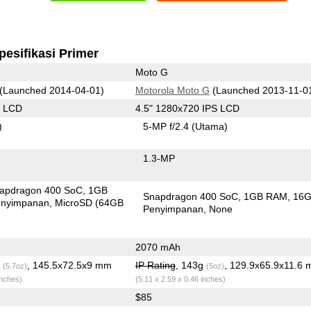
pesifikasi Primer
Moto G
(Launched 2014-04-01)
Motorola Moto G
(Launched 2013-11-0
S LCD
4.5" 1280x720 IPS LCD
)
5-MP f/2.4
(Utama)
1.3-MP
apdragon 400 SoC
1GB
Snapdragon 400 SoC
1GB RAM
16
nyimpanan
MicroSD (64GB
Penyimpanan
None
2070 mAh
g
, 145.5x72.5x9 mm
IP Rating
, 143g
, 129.9x65.9x11.6
(5.7oz)
(5oz)
inches)
(5.11 x 2.59 x 0.46 inches)
$85