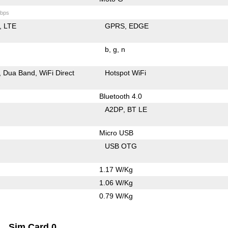
bps
LTE
GPRS
EDGE
b
g
n
Dua Band
WiFi Direct
Hotspot WiFi
Bluetooth 4.0
A2DP
BT LE
Micro USB
USB OTG
1.17 W/Kg
1.06 W/Kg
0.79 W/Kg
Sim Card 0