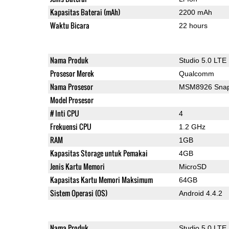
Kapasitas Baterai (mAh)
2200 mAh
Waktu Bicara
22 hours
Nama Produk
Studio 5.0 LTE
Prosesor Merek
Qualcomm
Nama Prosesor
MSM8926 Snap
Model Prosesor
# Inti CPU
4
Frekuensi CPU
1.2 GHz
RAM
1GB
Kapasitas Storage untuk Pemakai
4GB
Jenis Kartu Memori
MicroSD
Kapasitas Kartu Memori Maksimum
64GB
Sistem Operasi (OS)
Android 4.4.2
Nama Produk
Studio 5.0 LTE