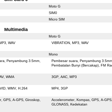
Moto G
SIM0
Micro SIM
Multimedia
Moto G
MP3
WAV
VIBRATION
MP3
WAV
Mono
ara
Penyambung 3.5mm
Pembesar suara
Penyambung 3.5m
Pembatalan Bunyi (Bercakap)
FM Ra
AV
WMA
3GP
AAC
MP3
VID
WMV
H.264
MP4
3GP
r
GPS
A-GPS
Giroskop
Accelerometer
Kompas
GPS
A-GPS
GLONASS
Kedekatan