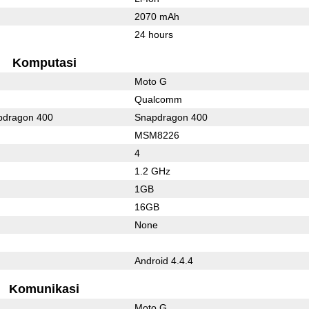
2070 mAh
24 hours
Komputasi
Moto G
Qualcomm
dragon 400
Snapdragon 400
MSM8226
4
1.2 GHz
1GB
16GB
None
Android 4.4.4
Komunikasi
Moto G