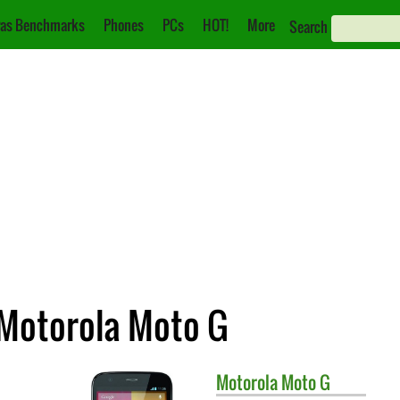
as Benchmarks
Phones
PCs
HOT!
More
Search
 Motorola Moto G
Motorola
Moto G