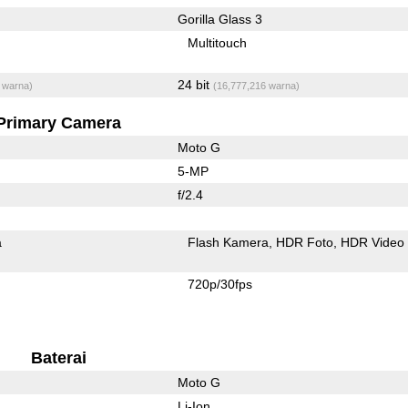
Gorilla Glass 3
Multitouch
24 bit
 warna)
(16,777,216 warna)
Primary Camera
Moto G
5-MP
f/2.4
a
Flash Kamera
HDR Foto
HDR Video
720p/30fps
Baterai
Moto G
Li-Ion