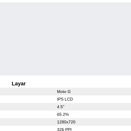
Layar
Moto G
IPS LCD
4.5"
65.2%
1280x720
326 PPI