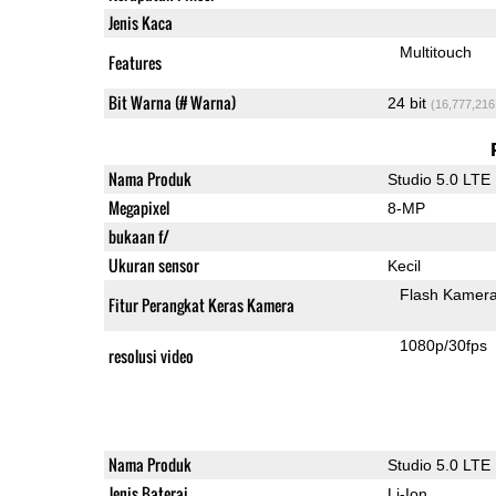
Jenis Kaca
Multitouch
Features
Bit Warna (# Warna)
24 bit
(16,777,216
Nama Produk
Studio 5.0 LTE
Megapixel
8-MP
bukaan f/
Ukuran sensor
Kecil
Flash Kamer
Fitur Perangkat Keras Kamera
1080p/30fps
resolusi video
Nama Produk
Studio 5.0 LTE
Jenis Baterai
Li-Ion