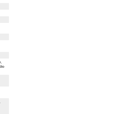
m
dio