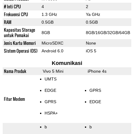
# Inti CPU
4
2
Frekuensi CPU
1.3 GHz
Ya GHz
RAM
0.5GB
0.5GB
Kapasitas Storage
8GB
8GB/16GB/32GB/64GB
untuk Pemakai
Jenis Kartu Memori
MicroSDXC
None
Sistem Operasi (OS)
Android 6.0
iOS 5
Komunikasi
Nama Produk
Vivo 5 Mini
iPhone 4s
UMTS
EDGE
GPRS
Fitur Modem
GPRS
EDGE
HSPA+
b
b