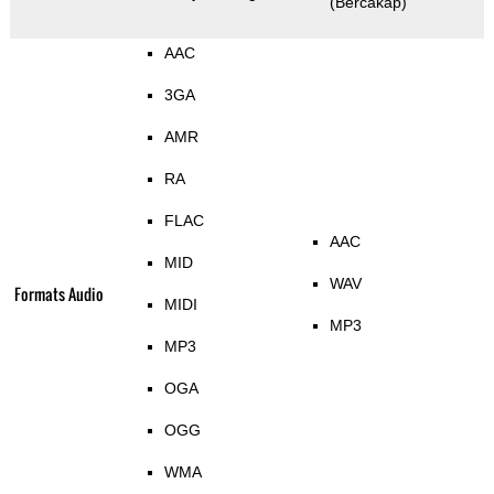
(Bercakap)
AAC
3GA
AMR
RA
FLAC
AAC
MID
WAV
Formats Audio
MIDI
MP3
MP3
OGA
OGG
WMA