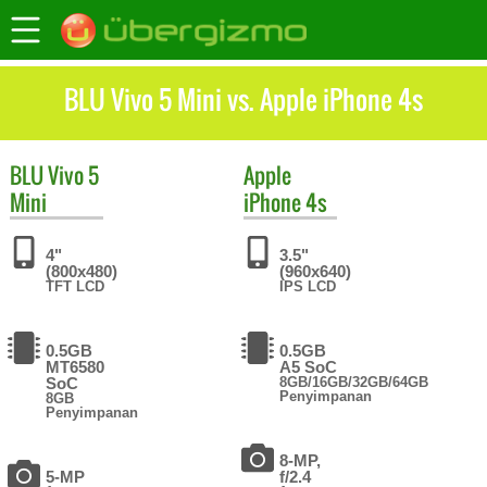
BLU Vivo 5 Mini vs. Apple iPhone 4s
BLU
Vivo 5
Apple
Mini
iPhone 4s
4"
3.5"
(800x480)
(960x640)
TFT LCD
IPS LCD
0.5GB
0.5GB
MT6580
A5 SoC
SoC
8GB/16GB/32GB/64GB
Penyimpanan
8GB
Penyimpanan
8-MP,
5-MP
f/2.4