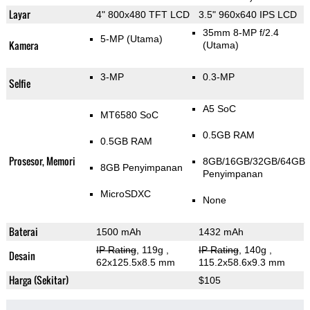
Layar
4" 800x480 TFT LCD
3.5" 960x640 IPS LCD
35mm 8-MP f/2.4
5-MP
(Utama)
Kamera
(Utama)
3-MP
0.3-MP
Selfie
A5 SoC
MT6580 SoC
0.5GB RAM
0.5GB RAM
Prosesor, Memori
8GB/16GB/32GB/64GB
8GB Penyimpanan
Penyimpanan
MicroSDXC
None
Baterai
1500 mAh
1432 mAh
IP Rating
, 119g
,
IP Rating
, 140g
,
Desain
62x125.5x8.5 mm
115.2x58.6x9.3 mm
Harga (Sekitar)
$105