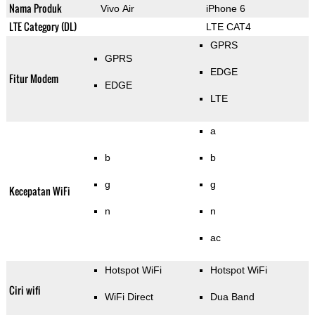
Nama Produk
Vivo Air
iPhone 6
LTE Category (DL)
LTE CAT4
GPRS
GPRS
EDGE
Fitur Modem
EDGE
LTE
a
b
b
g
g
Kecepatan WiFi
n
n
ac
Hotspot WiFi
Hotspot WiFi
Ciri wifi
WiFi Direct
Dua Band