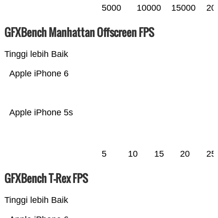
5000
10000
15000
20
GFXBench Manhattan Offscreen FPS
Tinggi lebih Baik
Apple iPhone 6
Apple iPhone 5s
5
10
15
20
25
GFXBench T-Rex FPS
Tinggi lebih Baik