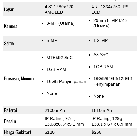
4.8" 1280x720
4.7" 1334x750 IPS
Layar
AMOLED
LCD
29mm 8-MP f/2.2
8-MP
(Utama)
Kamera
(Utama)
5-MP
1.2-MP
Selfie
A8 SoC
MT6592 SoC
1GB RAM
1GB RAM
Prosesor, Memori
16GB/64GB/128GB
16GB Penyimpanan
Penyimpanan
None
None
Baterai
2100 mAh
1810 mAh
IP Rating
, 97g
,
IP Rating
, 129g
,
Desain
139.8x67.4x5.1 mm
138.1 x 67 x 6.9 mm
Harga (Sekitar)
$120
$265