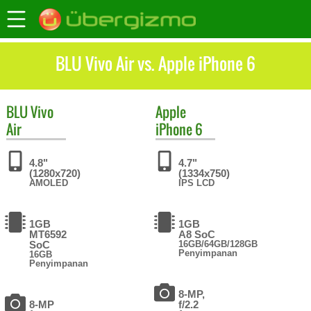
BLU Vivo Air vs. Apple iPhone 6
BLU
Vivo
Apple
Air
iPhone 6
4.8"
4.7"
(1280x720)
(1334x750)
AMOLED
IPS LCD
1GB
1GB
MT6592
A8 SoC
SoC
16GB/64GB/128GB
Penyimpanan
16GB
Penyimpanan
8-MP,
8-MP
f/2.2