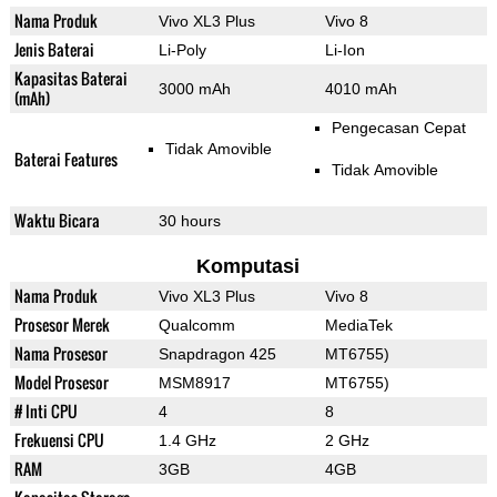
Nama Produk
Vivo XL3 Plus
Vivo 8
Jenis Baterai
Li-Poly
Li-Ion
Kapasitas Baterai
3000 mAh
4010 mAh
(mAh)
Pengecasan Cepat
Tidak Amovible
Baterai Features
Tidak Amovible
Waktu Bicara
30 hours
Komputasi
Nama Produk
Vivo XL3 Plus
Vivo 8
Prosesor Merek
Qualcomm
MediaTek
Nama Prosesor
Snapdragon 425
MT6755)
Model Prosesor
MSM8917
MT6755)
# Inti CPU
4
8
Frekuensi CPU
1.4 GHz
2 GHz
RAM
3GB
4GB