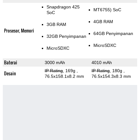
Snapdragon 425
MT6755) SoC
SoC
4GB RAM
3GB RAM
Prosesor, Memori
64GB Penyimpanan
32GB Penyimpanan
MicroSDXC
MicroSDXC
Baterai
3000 mAh
4010 mAh
IP Rating
, 169g
,
IP Rating
, 180g
,
Desain
76.5x158.1x8.2 mm
76.5x154.3x8.3 mm