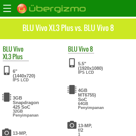
BLU Vivo XL3 Plus vs. BLU Vivo 8
BLU
Vivo
BLU
Vivo 8
XL3 Plus
5.5"
(1920x1080)
6"
IPS LCD
(1440x720)
IPS LCD
4GB
MT6755)
3GB
SoC
Snapdragon
64GB
425 SoC
Penyimpanan
32GB
Penyimpanan
13-MP,
f/2
13-MP,
1