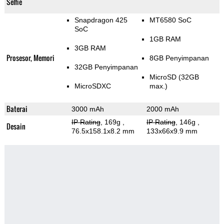
Selfie
Snapdragon 425
MT6580 SoC
SoC
1GB RAM
3GB RAM
Prosesor, Memori
8GB Penyimpanan
32GB Penyimpanan
MicroSD (32GB
MicroSDXC
max.)
Baterai
3000 mAh
2000 mAh
IP Rating
, 169g
,
IP Rating
, 146g
,
Desain
76.5x158.1x8.2 mm
133x66x9.9 mm