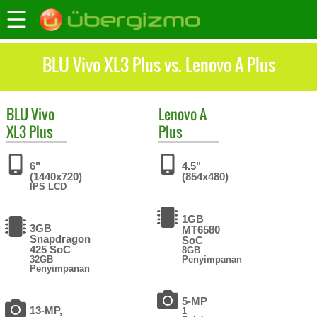
BLU Vivo XL3 Plus vs. Lenovo A Plus
BLU
Vivo
Lenovo
A
XL3 Plus
Plus
6"
4.5"
(1440x720)
(854x480)
IPS LCD
1GB
3GB
MT6580
Snapdragon
SoC
425 SoC
8GB
32GB
Penyimpanan
Penyimpanan
5-MP
13-MP,
1