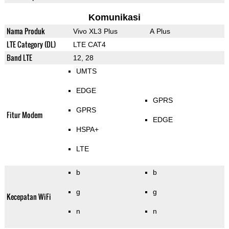
Komunikasi
Nama Produk
Vivo XL3 Plus
A Plus
LTE Category (DL)
LTE CAT4
Band LTE
12, 28
UMTS
EDGE
GPRS
GPRS
Fitur Modem
EDGE
HSPA+
LTE
b
b
g
g
Kecepatan WiFi
n
n