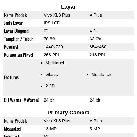
Layar
Nama Produk
Vivo XL3 Plus
A Plus
Jenis Layar
IPS LCD
Layar Diagonal
6"
4.5"
Tampilan / Tubuh
76.8%
63.6%
Resolusi
1440x720
854x480
Kerapatan Piksel
268 PPI
218 PPI
Multitouch
Glossy
Multitouch
Features
2.5D
Bit Warna (# Warna)
24 bit
24 bit
Primary Camera
Nama Produk
Vivo XL3 Plus
A Plus
Megapixel
13-MP
5-MP
bukaan f/
f/2