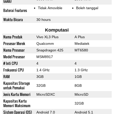
(mAh)
Tidak Amovible
Boleh tanggal
Baterai Features
Waktu Bicara
30 hours
Komputasi
Nama Produk
Vivo XL3 Plus
A Plus
Prosesor Merek
Qualcomm
Mediatek
Nama Prosesor
Snapdragon 425
MT6580
Model Prosesor
MSM8917
# Inti CPU
4
4
Frekuensi CPU
1.4 GHz
1.3 GHz
RAM
3GB
1GB
Kapasitas Storage
32GB
8GB
untuk Pemakai
Jenis Kartu Memori
MicroSDXC
MicroSD
Kapasitas Kartu
32GB
Memori Maksimum
Sistem Operasi (OS)
Android 7.0
Android 5.1