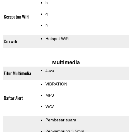
b
g
Kecepatan WiFi
n
Hotspot WiFi
Ciri wifi
Multimedia
Java
Fitur Multimedia
VIBRATION
MP3
Daftar Alert
WAV
Pembesar suara
Penyambung 3.5mm