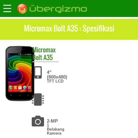
Micromax Bolt A35 : Spesifikasi
Micromax
Bolt A35
4"
(800x480)
TFT LCD
2-MP
1
Belakang
Kamera