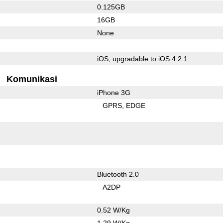
0.125GB
16GB
None
iOS, upgradable to iOS 4.2.1
Komunikasi
iPhone 3G
GPRS
EDGE
Bluetooth 2.0
A2DP
0.52 W/Kg
1.29 W/Kg