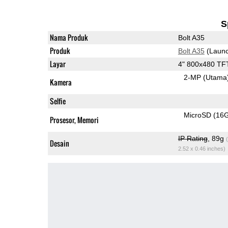
S
Nama Produk
Bolt A35
Produk
Bolt A35
(Launc
Layar
4" 800x480 TF
2-MP
(Utama
Kamera
Selfie
MicroSD (16
Prosesor, Memori
IP Rating
, 89g
Desain
2.52 x 0.46 inches)