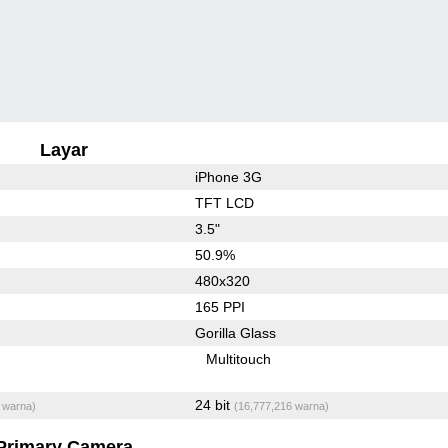
Layar
iPhone 3G
TFT LCD
3.5"
50.9%
480x320
165 PPI
Gorilla Glass
Multitouch
24 bit
 warna)
(16,777,216 warna)
Primary Camera