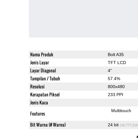
Nama Produk
Bolt A35
Jenis Layar
TFT LCD
Layar Diagonal
4"
Tampilan / Tubuh
57.4%
Resolusi
800x480
Kerapatan Piksel
233 PPI
Jenis Kaca
Multitouch
Features
Bit Warna (# Warna)
24 bit
(16,777,216