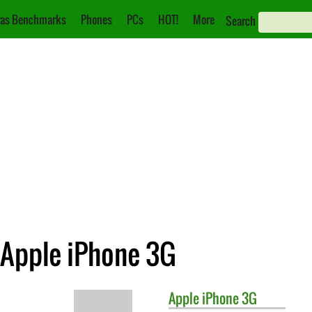
as Benchmarks
Phones
PCs
HOT!
More
Search
 Apple iPhone 3G
Apple
iPhone 3G