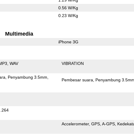
0.56 W/Kg
0.23 W/Kg
Multimedia
iPhone 3G
MP3
WAV
VIBRATION
ara
Penyambung 3.5mm
Pembesar suara
Penyambung 3.5m
.264
Accelerometer
GPS
A-GPS
Kedekat