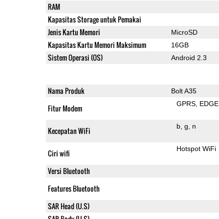
RAM
Kapasitas Storage untuk Pemakai
Jenis Kartu Memori
MicroSD
Kapasitas Kartu Memori Maksimum
16GB
Sistem Operasi (OS)
Android 2.3
Nama Produk
Bolt A35
GPRS
EDGE
Fitur Modem
b
g
n
Kecepatan WiFi
Hotspot WiFi
Ciri wifi
Versi Bluetooth
Features Bluetooth
SAR Head (U.S)
SAR Body (U.S)