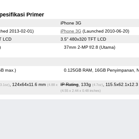
pesifikasi Primer
iPhone 3G
hed 2013-02-01)
iPhone 3G
(Launched 2010-06-20)
T LCD
3.5" 480x320 TFT LCD
)
37mm 2-MP f/2.8
(Utama)
GB max.)
0.125GB RAM
16GB Penyimpanan
, 124x64x11.6 mm
IP Rating
, 133g
, 115.5x62.1x12.
(3.1oz)
(4.88 x
(4.7oz)
(4.55 x 2.44 x 0.48 inches)