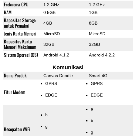
Frekuensi CPU
1.2 GHz
1.2 GHz
RAM
0.5GB
1GB
Kapasitas Storage
4GB
8GB
untuk Pemakai
Jenis Kartu Memori
MicroSD
MicroSD
Kapasitas Kartu
32GB
32GB
Memori Maksimum
Sistem Operasi (OS)
Android 4.1.2
Android 4.2.2
Komunikasi
Nama Produk
Canvas Doodle
Smart 4G
GPRS
GPRS
Fitur Modem
EDGE
EDGE
a
b
b
g
Kecepatan WiFi
g