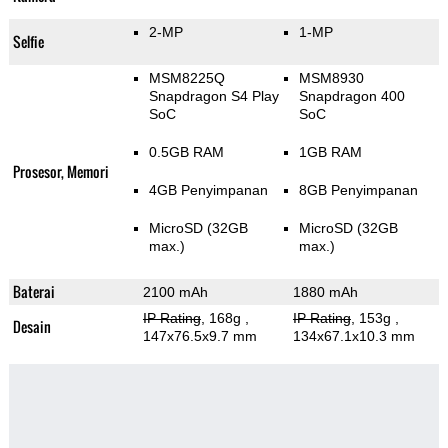
2-MP
1-MP
Selfie
MSM8225Q
MSM8930
Snapdragon S4 Play
Snapdragon 400
SoC
SoC
0.5GB RAM
1GB RAM
Prosesor, Memori
4GB Penyimpanan
8GB Penyimpanan
MicroSD (32GB
MicroSD (32GB
max.)
max.)
Baterai
2100 mAh
1880 mAh
IP Rating
, 168g
,
IP Rating
, 153g
,
Desain
147x76.5x9.7 mm
134x67.1x10.3 mm