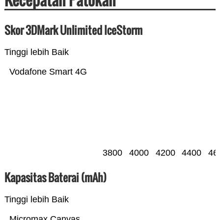
Skor 3DMark Unlimited IceStorm
Tinggi lebih Baik
Vodafone Smart 4G
3800
4000
4200
4400
46
Kapasitas Baterai (mAh)
Tinggi lebih Baik
Micromax Canvas