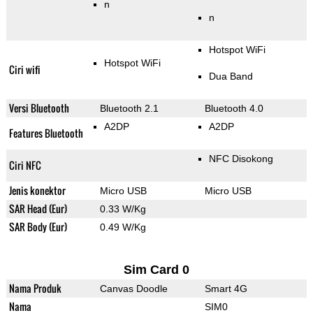
n
n
Hotspot WiFi
Hotspot WiFi
Ciri wifi
Dua Band
Versi Bluetooth
Bluetooth 2.1
Bluetooth 4.0
A2DP
A2DP
Features Bluetooth
NFC Disokong
Ciri NFC
Jenis konektor
Micro USB
Micro USB
SAR Head (Eur)
0.33 W/Kg
SAR Body (Eur)
0.49 W/Kg
Sim Card 0
Nama Produk
Canvas Doodle
Smart 4G
Nama
SIM0