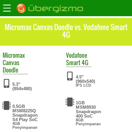
Micromax Canvas Doodle vs. Vodafone Smart
4G
Micromax
Vodafone
Canvas
Smart 4G
Doodle
4.5"
(960x540)
5.3"
IPS LCD
(854x480)
1GB
0.5GB
MSM8930
MSM8225Q
Snapdragon
Snapdragon
400 SoC
S4 Play SoC
8GB
4GB
Penyimpanan
Penyimpanan