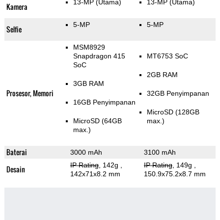
13-MP
(Utama)
13-MP
(Utama)
Kamera
5-MP
5-MP
Selfie
MSM8929
Snapdragon 415
MT6753 SoC
SoC
2GB RAM
3GB RAM
Prosesor, Memori
32GB Penyimpanan
16GB Penyimpanan
MicroSD (128GB
MicroSD (64GB
max.)
max.)
Baterai
3000 mAh
3100 mAh
IP Rating
, 142g
,
IP Rating
, 149g
,
Desain
142x71x8.2 mm
150.9x75.2x8.7 mm