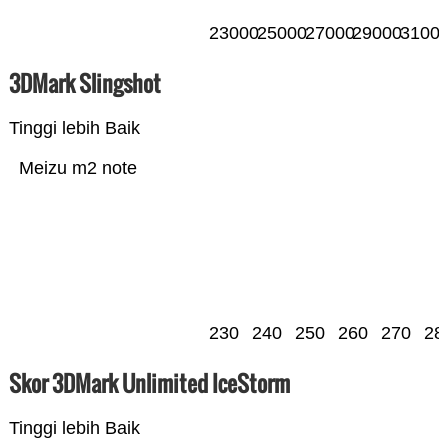
23000
25000
27000
29000
3100
3DMark Slingshot
Tinggi lebih Baik
Meizu m2 note
230
240
250
260
270
28
Skor 3DMark Unlimited IceStorm
Tinggi lebih Baik