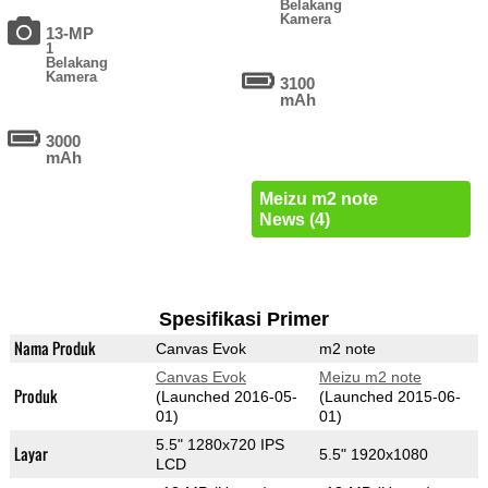
Belakang
Kamera
13-MP
1
Belakang
Kamera
3100
mAh
3000
mAh
Meizu m2 note
News (4)
Spesifikasi Primer
Nama Produk
Canvas Evok
m2 note
Canvas Evok
Meizu m2 note
Produk
(Launched 2016-05-
(Launched 2015-06-
01)
01)
5.5" 1280x720 IPS
Layar
5.5" 1920x1080
LCD