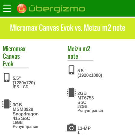
Micromax Canvas Evok vs. Meizu m2 note
Micromax
Meizu
m2
Canvas
note
Evok
5.5"
(1920x1080)
5.5"
(1280x720)
IPS LCD
2GB
MT6753
SoC
3GB
32GB
MSM8929
Penyimpanan
Snapdragon
415 SoC
16GB
Penyimpanan
13-MP
1