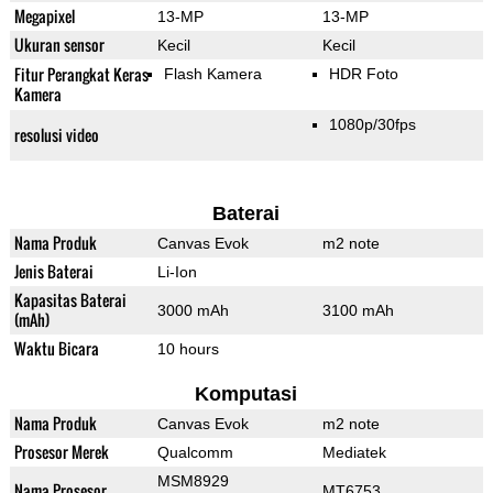
Megapixel
13-MP
13-MP
Ukuran sensor
Kecil
Kecil
Fitur Perangkat Keras
Flash Kamera
HDR Foto
Kamera
1080p/30fps
resolusi video
Baterai
Nama Produk
Canvas Evok
m2 note
Jenis Baterai
Li-Ion
Kapasitas Baterai
3000 mAh
3100 mAh
(mAh)
Waktu Bicara
10 hours
Komputasi
Nama Produk
Canvas Evok
m2 note
Prosesor Merek
Qualcomm
Mediatek
MSM8929
Nama Prosesor
MT6753