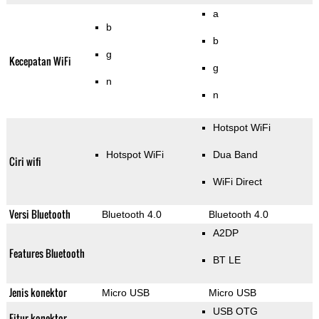
a
b
b
g
Kecepatan WiFi
g
n
n
Hotspot WiFi
Hotspot WiFi
Dua Band
Ciri wifi
WiFi Direct
Versi Bluetooth
Bluetooth 4.0
Bluetooth 4.0
A2DP
Features Bluetooth
BT LE
Jenis konektor
Micro USB
Micro USB
USB OTG
Fitur konektor