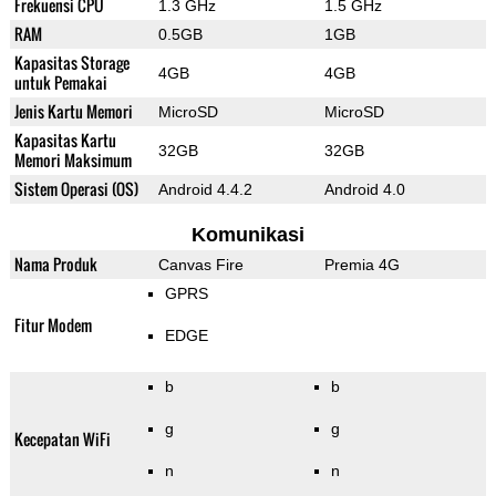
Frekuensi CPU
1.3 GHz
1.5 GHz
RAM
0.5GB
1GB
Kapasitas Storage
4GB
4GB
untuk Pemakai
Jenis Kartu Memori
MicroSD
MicroSD
Kapasitas Kartu
32GB
32GB
Memori Maksimum
Sistem Operasi (OS)
Android 4.4.2
Android 4.0
Komunikasi
Nama Produk
Canvas Fire
Premia 4G
GPRS
Fitur Modem
EDGE
b
b
g
g
Kecepatan WiFi
n
n