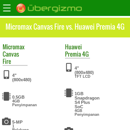
Micromax Canvas Fire vs. Huawei Premia 4G
Micromax
Huawei
Canvas
Premia 4G
Fire
4"
(800x480)
4"
TFT LCD
(800x480)
1GB
0.5GB
Snapdragon
4GB
S4 Plus
Penyimpanan
SoC
4GB
Penyimpanan
5-MP
1
Belakang