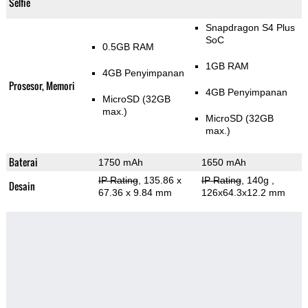
Selfie
Snapdragon S4 Plus
SoC
0.5GB RAM
1GB RAM
4GB Penyimpanan
Prosesor, Memori
4GB Penyimpanan
MicroSD (32GB
max.)
MicroSD (32GB
max.)
Baterai
1750 mAh
1650 mAh
IP Rating
, 135.86 x
IP Rating
, 140g
,
Desain
67.36 x 9.84 mm
126x64.3x12.2 mm