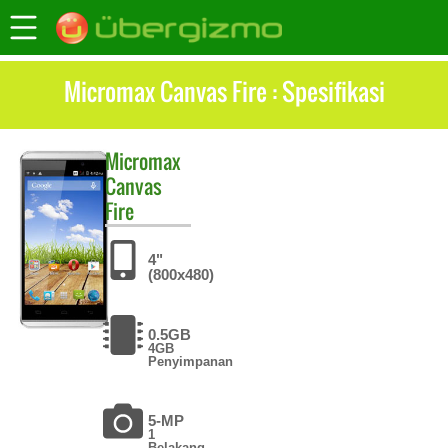
Micromax Canvas Fire : Spesifikasi
Micromax
Canvas
Fire
4"
(800x480)
0.5GB
4GB
Penyimpanan
5-MP
1
Belakang