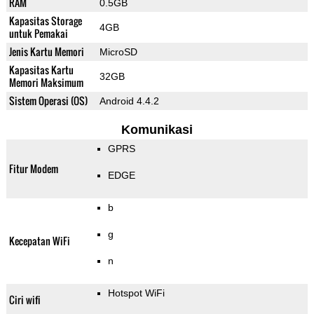
RAM
0.5GB
Kapasitas Storage
4GB
untuk Pemakai
Jenis Kartu Memori
MicroSD
Kapasitas Kartu
32GB
Memori Maksimum
Sistem Operasi (OS)
Android 4.4.2
Komunikasi
GPRS
Fitur Modem
EDGE
b
g
Kecepatan WiFi
n
Hotspot WiFi
Ciri wifi