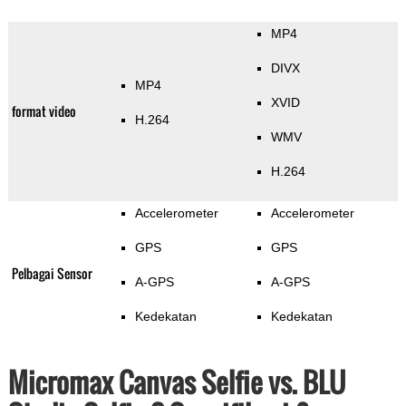
MP4
DIVX
MP4
XVID
format video
H.264
WMV
H.264
Accelerometer
Accelerometer
GPS
GPS
Pelbagai Sensor
A-GPS
A-GPS
Kedekatan
Kedekatan
Micromax Canvas Selfie vs. BLU