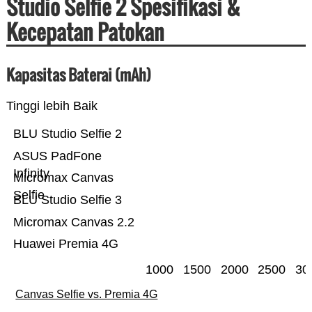
Studio Selfie 2 Spesifikasi &
Kecepatan Patokan
Kapasitas Baterai (mAh)
Tinggi lebih Baik
BLU Studio Selfie 2
ASUS PadFone
Infinity
Micromax Canvas
Selfie
BLU Studio Selfie 3
Micromax Canvas 2.2
Huawei Premia 4G
1000
1500
2000
2500
30
Canvas Selfie vs. Premia 4G