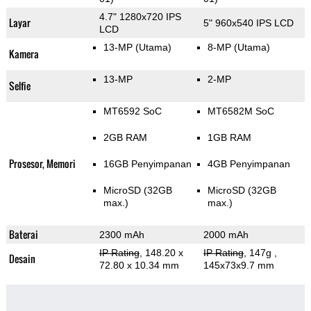
4.7" 1280x720 IPS
Layar
5" 960x540 IPS LCD
LCD
13-MP
(Utama)
8-MP
(Utama)
Kamera
13-MP
2-MP
Selfie
MT6592 SoC
MT6582M SoC
2GB RAM
1GB RAM
Prosesor, Memori
16GB Penyimpanan
4GB Penyimpanan
MicroSD (32GB
MicroSD (32GB
max.)
max.)
Baterai
2300 mAh
2000 mAh
IP Rating
, 148.20 x
IP Rating
, 147g
,
Desain
72.80 x 10.34 mm
145x73x9.7 mm