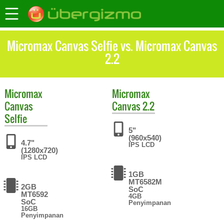
Micromax Canvas Selfie vs. Micromax Canvas
2.2
Micromax
Micromax
Canvas
Canvas 2.2
Selfie
5"
(960x540)
4.7"
IPS LCD
(1280x720)
IPS LCD
1GB
MT6582M
2GB
SoC
MT6592
4GB
SoC
Penyimpanan
16GB
Penyimpanan