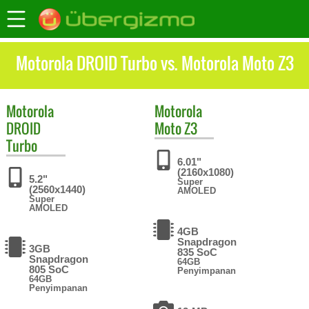
Motorola DROID Turbo vs. Motorola Moto Z3
Motorola
Motorola
DROID
Moto Z3
Turbo
6.01"
(2160x1080)
5.2"
Super
(2560x1440)
AMOLED
Super
AMOLED
4GB
Snapdragon
3GB
835 SoC
Snapdragon
64GB
805 SoC
Penyimpanan
64GB
Penyimpanan