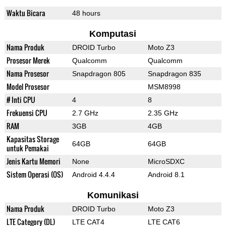
Waktu Bicara
48 hours
Komputasi
Nama Produk
DROID Turbo
Moto Z3
Prosesor Merek
Qualcomm
Qualcomm
Nama Prosesor
Snapdragon 805
Snapdragon 835
Model Prosesor
MSM8998
# Inti CPU
4
8
Frekuensi CPU
2.7 GHz
2.35 GHz
RAM
3GB
4GB
Kapasitas Storage
64GB
64GB
untuk Pemakai
Jenis Kartu Memori
None
MicroSDXC
Sistem Operasi (OS)
Android 4.4.4
Android 8.1
Komunikasi
Nama Produk
DROID Turbo
Moto Z3
LTE Category (DL)
LTE CAT4
LTE CAT6