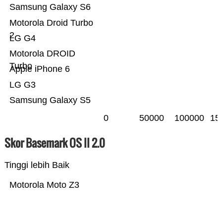
Samsung Galaxy S6
Motorola Droid Turbo
2
LG G4
Motorola DROID
Turbo
Apple iPhone 6
LG G3
Samsung Galaxy S5
0
50000
100000
15
Skor Basemark OS II 2.0
Tinggi lebih Baik
Motorola Moto Z3