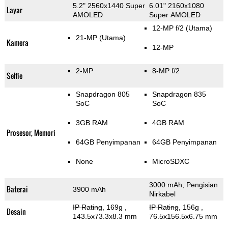
5.2" 2560x1440 Super
6.01" 2160x1080
Layar
AMOLED
Super AMOLED
12-MP f/2
(Utama)
21-MP
(Utama)
Kamera
12-MP
2-MP
8-MP f/2
Selfie
Snapdragon 805
Snapdragon 835
SoC
SoC
3GB RAM
4GB RAM
Prosesor, Memori
64GB Penyimpanan
64GB Penyimpanan
None
MicroSDXC
3000 mAh, Pengisian
Baterai
3900 mAh
Nirkabel
IP Rating
, 169g
,
IP Rating
, 156g
,
Desain
143.5x73.3x8.3 mm
76.5x156.5x6.75 mm