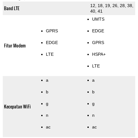
12, 18, 19, 26, 28, 38,
Band LTE
40, 41
UMTS
GPRS
EDGE
EDGE
GPRS
Fitur Modem
LTE
HSPA+
LTE
a
a
b
b
g
g
Kecepatan WiFi
n
n
ac
ac