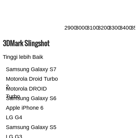
2900
3000
3100
3200
3300
3400
35
3DMark Slingshot
Tinggi lebih Baik
Samsung Galaxy S7
Motorola Droid Turbo
2
Motorola DROID
Turbo
Samsung Galaxy S6
Apple iPhone 6
LG G4
Samsung Galaxy S5
LG G3