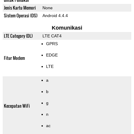
Jenis Kartu Memori
None
Sistem Operasi (OS)
Android 4.4.4
Komunikasi
LTE Category (DL)
LTE CAT4
GPRS
EDGE
Fitur Modem
LTE
a
b
g
Kecepatan WiFi
n
ac