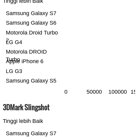
Tinggi lebih Baik
Samsung Galaxy S7
Samsung Galaxy S6
Motorola Droid Turbo
2
LG G4
Motorola DROID
Turbo
Apple iPhone 6
LG G3
Samsung Galaxy S5
0
50000
100000
15
3DMark Slingshot
Tinggi lebih Baik
Samsung Galaxy S7