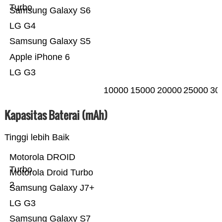
Turbo
Samsung Galaxy S6
LG G4
Samsung Galaxy S5
Apple iPhone 6
LG G3
10000
15000
20000
25000
30
Kapasitas Baterai (mAh)
Tinggi lebih Baik
Motorola DROID
Turbo
Motorola Droid Turbo
2
Samsung Galaxy J7+
LG G3
Samsung Galaxy S7