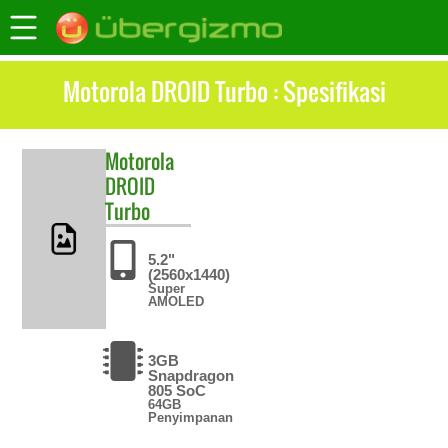
Motorola DROID Turbo : Spesifikasi
Motorola
DROID
Turbo
5.2"
(2560x1440)
Super
AMOLED
3GB
Snapdragon
805 SoC
64GB
Penyimpanan