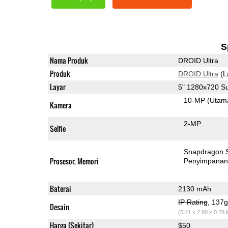
S
Nama Produk
DROID Ultra
Produk
DROID Ultra
(L
Layar
5" 1280x720 
10-MP
(Utam
Kamera
2-MP
Selfie
Snapdragon 
Prosesor, Memori
Penyimpana
Baterai
2130 mAh
IP Rating
, 137
Desain
(5.41 x 2.80 x 0.28 
Harga (Sekitar)
$50