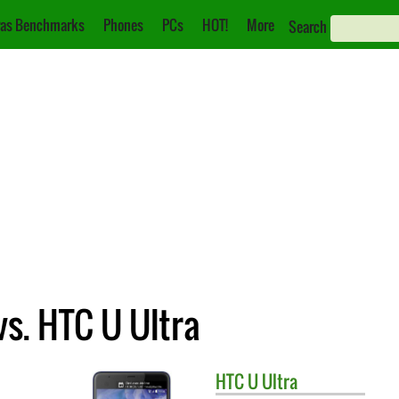
as Benchmarks
Phones
PCs
HOT!
More
Search
s. HTC U Ultra
HTC
U Ultra