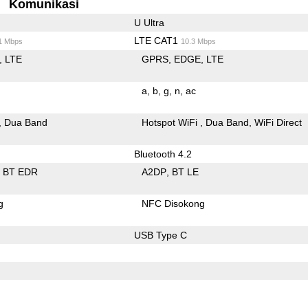
Komunikasi
U Ultra
LTE CAT1
1 Mbps
10.3 Mbps
LTE
GPRS
EDGE
LTE
a
b
g
n
ac
Dua Band
Hotspot WiFi
Dua Band
WiFi Direct
Bluetooth 4.2
BT EDR
A2DP
BT LE
g
NFC Disokong
USB Type C