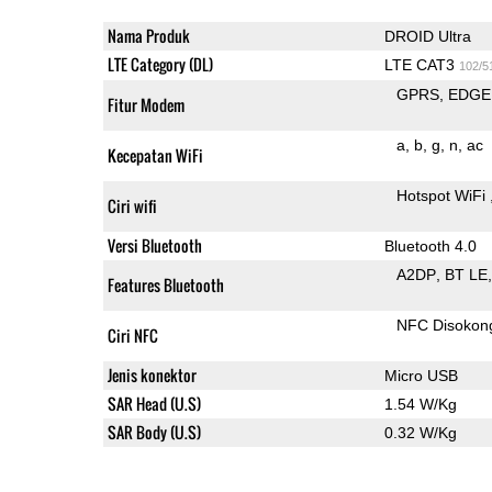
Nama Produk
DROID Ultra
LTE Category (DL)
LTE CAT3
102/5
GPRS
EDGE
Fitur Modem
a
b
g
n
ac
Kecepatan WiFi
Hotspot WiFi
Ciri wifi
Versi Bluetooth
Bluetooth 4.0
A2DP
BT LE
Features Bluetooth
NFC Disokon
Ciri NFC
Jenis konektor
Micro USB
SAR Head (U.S)
1.54 W/Kg
SAR Body (U.S)
0.32 W/Kg