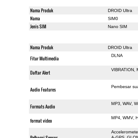
Nama Produk
DROID Ultra
Nama
SIM0
Jenis SIM
Nano SIM
Nama Produk
DROID Ultra
DLNA
Fitur Multimedia
VIBRATION
Daftar Alert
Pembesar su
Audio Features
MP3
WAV
W
Formats Audio
MP4
WMV
H
format video
Acceleromete
Pelbagai Sensor
A-GPS
GLO