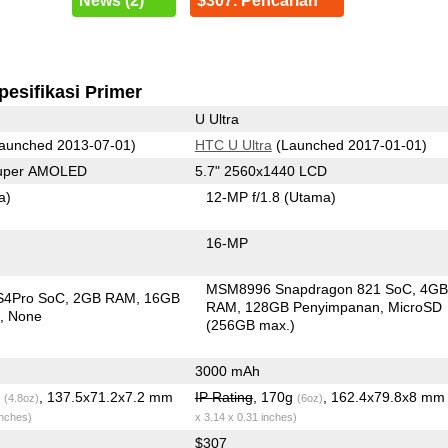
News (2)
$307. Pencarian
pesifikasi Primer
U Ultra
aunched 2013-07-01)
HTC U Ultra
(Launched 2017-01-01)
Super AMOLED
5.7" 2560x1440 LCD
a)
12-MP f/1.8
(Utama)
16-MP
MSM8996 Snapdragon 821 SoC
4G
S4Pro SoC
2GB RAM
16GB
RAM
128GB Penyimpanan
MicroSD
n
None
(256GB max.)
3000 mAh
g
, 137.5x71.2x7.2 mm
IP Rating
, 170g
, 162.4x79.8x8 m
(4.8oz)
(6oz)
inches)
x 3.14 x 0.31 inches)
$307