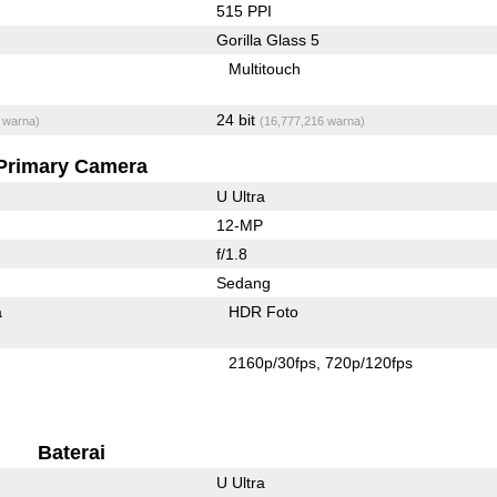
515 PPI
Gorilla Glass 5
Multitouch
24 bit
 warna)
(16,777,216 warna)
Primary Camera
U Ultra
12-MP
f/1.8
Sedang
a
HDR Foto
2160p/30fps
720p/120fps
Baterai
U Ultra