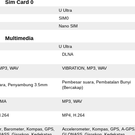
Sim Card 0
U Ultra
SIM0
Nano SIM
Multimedia
U Ultra
DLNA
MP3
WAV
VIBRATION
MP3
WAV
Pembesar suara
Pembatalan Bunyi
ara
Penyambung 3.5mm
(Bercakap)
MA
MP3
WAV
.264
MP4
H.264
r
Barometer
Kompas
GPS
Accelerometer
Kompas
GPS
A-GPS
NASS
Giroskop
Kedekatan
GLONASS
Giroskop
Kedekatan