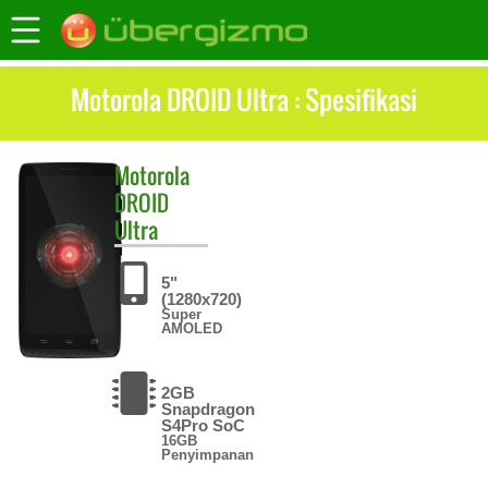
Motorola DROID Ultra : Spesifikasi
Motorola
DROID
Ultra
5"
(1280x720)
Super
AMOLED
2GB
Snapdragon
S4Pro SoC
16GB
Penyimpanan