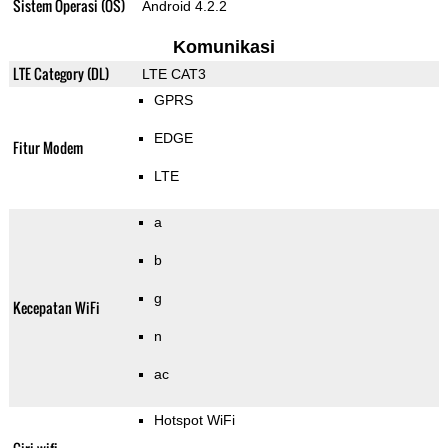
Sistem Operasi (OS)
Android 4.2.2
Komunikasi
LTE Category (DL)
LTE CAT3
GPRS
EDGE
Fitur Modem
LTE
a
b
g
Kecepatan WiFi
n
ac
Hotspot WiFi