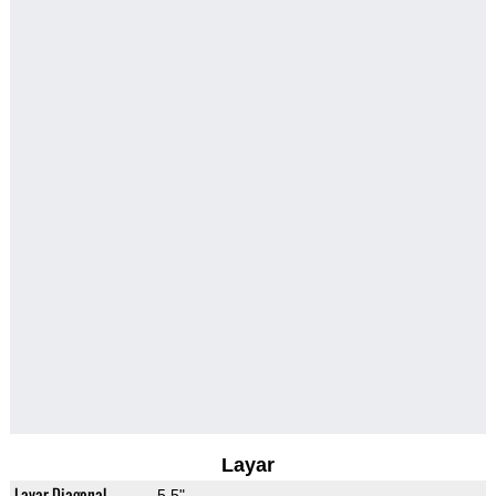
Layar
Layar Diagonal
5.5"