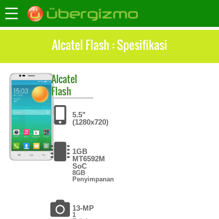
Alcatel Flash : Spesifikasi
Alcatel
Flash
5.5"
(1280x720)
1GB
MT6592M
SoC
8GB
Penyimpanan
13-MP
1