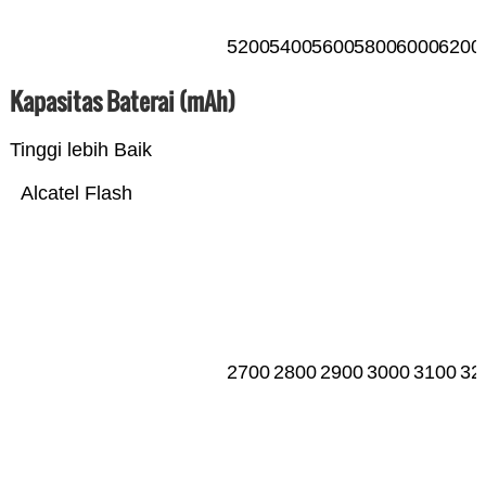
5200
5400
5600
5800
6000
6200
Kapasitas Baterai (mAh)
Tinggi lebih Baik
Alcatel Flash
2700
2800
2900
3000
3100
32