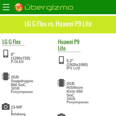
LG G Flex vs. Huawei P9 Lite
LG
G Flex
Huawei
P9
Lite
6"
(1280x720)
5.2"
P-OLED
(1920x1080)
IPS LCD
2GB
Snapdragon
2GB
800 SoC
HiSilicon
32GB
Kirin 650
Penyimpanan
SoC
16GB
Penyimpanan
13-MP
1
Belakang