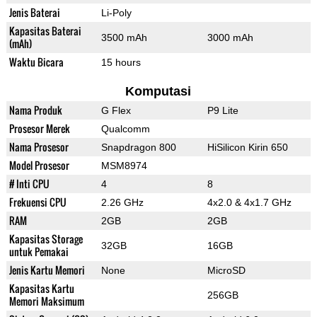
Jenis Baterai
Li-Poly
Kapasitas Baterai
3500 mAh
3000 mAh
(mAh)
Waktu Bicara
15 hours
Komputasi
Nama Produk
G Flex
P9 Lite
Prosesor Merek
Qualcomm
Nama Prosesor
Snapdragon 800
HiSilicon Kirin 650
Model Prosesor
MSM8974
# Inti CPU
4
8
Frekuensi CPU
2.26 GHz
4x2.0 & 4x1.7 GHz
RAM
2GB
2GB
Kapasitas Storage
32GB
16GB
untuk Pemakai
Jenis Kartu Memori
None
MicroSD
Kapasitas Kartu
256GB
Memori Maksimum