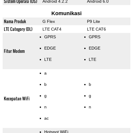
Sistem Operasi (OS)
Android 4.2.2
Android 6.0
Komunikasi
Nama Produk
G Flex
P9 Lite
LTE Category (DL)
LTE CAT4
LTE CAT6
GPRS
GPRS
EDGE
EDGE
Fitur Modem
LTE
LTE
a
b
b
g
g
Kecepatan WiFi
n
n
ac
Hotspot WiFi