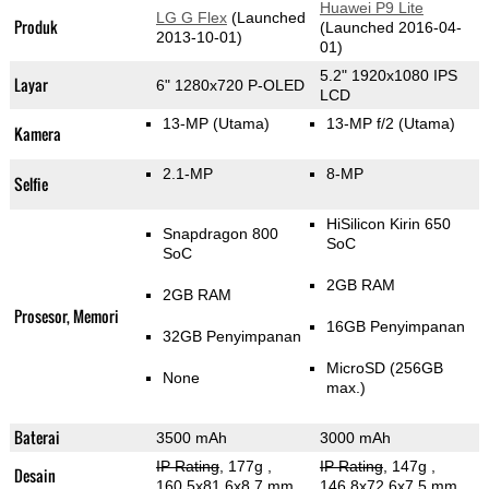
Huawei P9 Lite
LG G Flex
(Launched
Produk
(Launched 2016-04-
2013-10-01)
01)
5.2" 1920x1080 IPS
Layar
6" 1280x720 P-OLED
LCD
13-MP
(Utama)
13-MP f/2
(Utama)
Kamera
2.1-MP
8-MP
Selfie
HiSilicon Kirin 650
Snapdragon 800
SoC
SoC
2GB RAM
2GB RAM
Prosesor, Memori
16GB Penyimpanan
32GB Penyimpanan
MicroSD (256GB
None
max.)
Baterai
3500 mAh
3000 mAh
IP Rating
, 177g
,
IP Rating
, 147g
,
Desain
160.5x81.6x8.7 mm
146.8x72.6x7.5 mm