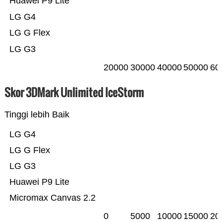
Huawei P9 Lite
LG G4
LG G Flex
LG G3
20000
30000
40000
50000
60
Skor 3DMark Unlimited IceStorm
Tinggi lebih Baik
LG G4
LG G Flex
LG G3
Huawei P9 Lite
Micromax Canvas 2.2
0
5000
10000
15000
20