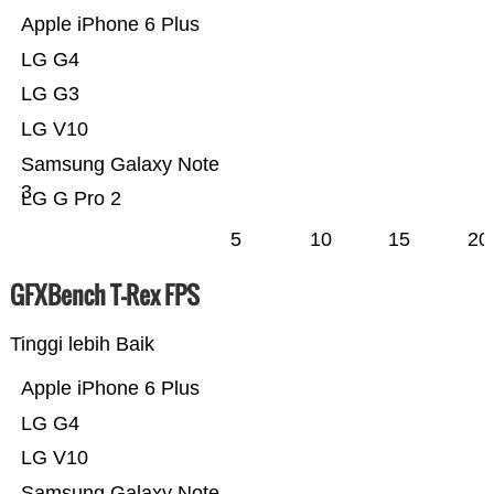
Apple iPhone 6 Plus
LG G4
LG G3
LG V10
Samsung Galaxy Note
3
LG G Pro 2
5
10
15
20
GFXBench T-Rex FPS
Tinggi lebih Baik
Apple iPhone 6 Plus
LG G4
LG V10
Samsung Galaxy Note