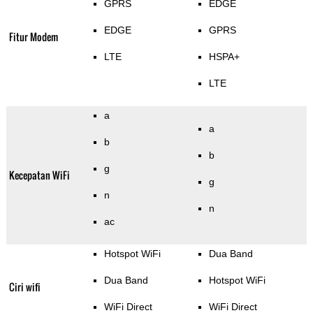
GPRS
EDGE
EDGE
GPRS
Fitur Modem
LTE
HSPA+
LTE
a
a
b
b
g
Kecepatan WiFi
g
n
n
ac
Hotspot WiFi
Dua Band
Dua Band
Hotspot WiFi
Ciri wifi
WiFi Direct
WiFi Direct