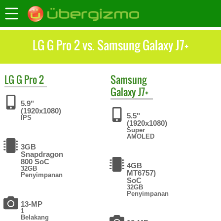
LG G Pro 2 vs. Samsung Galaxy J7+
LG
G Pro 2
Samsung
Galaxy J7+
5.9"
(1920x1080)
5.5"
IPS
(1920x1080)
Super
AMOLED
3GB
Snapdragon
800 SoC
4GB
32GB
MT6757)
Penyimpanan
SoC
32GB
Penyimpanan
13-MP
1
Belakang