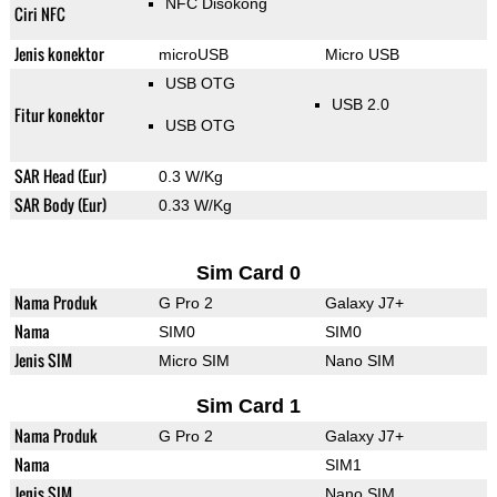
NFC Disokong
Ciri NFC
Jenis konektor
microUSB
Micro USB
USB OTG
USB 2.0
Fitur konektor
USB OTG
SAR Head (Eur)
0.3 W/Kg
SAR Body (Eur)
0.33 W/Kg
Sim Card 0
Nama Produk
G Pro 2
Galaxy J7+
Nama
SIM0
SIM0
Jenis SIM
Micro SIM
Nano SIM
Sim Card 1
Nama Produk
G Pro 2
Galaxy J7+
Nama
SIM1
Jenis SIM
Nano SIM