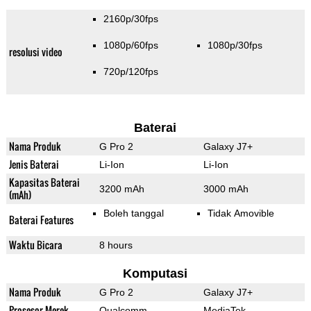
2160p/30fps
1080p/60fps
1080p/30fps
resolusi video
720p/120fps
Baterai
Nama Produk
G Pro 2
Galaxy J7+
Jenis Baterai
Li-Ion
Li-Ion
Kapasitas Baterai
3200 mAh
3000 mAh
(mAh)
Boleh tanggal
Tidak Amovible
Baterai Features
Waktu Bicara
8 hours
Komputasi
Nama Produk
G Pro 2
Galaxy J7+
Prosesor Merek
Qualcomm
MediaTek