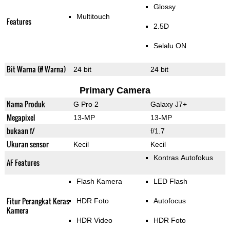
Glossy
Multitouch
Features
2.5D
Selalu ON
Bit Warna (# Warna)
24 bit
24 bit
Primary Camera
Nama Produk
G Pro 2
Galaxy J7+
Megapixel
13-MP
13-MP
bukaan f/
f/1.7
Ukuran sensor
Kecil
Kecil
Kontras Autofokus
AF Features
Flash Kamera
LED Flash
Fitur Perangkat Keras
HDR Foto
Autofocus
Kamera
HDR Video
HDR Foto