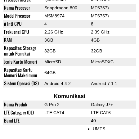
Nama Prosesor
Snapdragon 800
MT6757)
Model Prosesor
MSM8974
MT6757)
# Inti CPU
4
8
Frekuensi CPU
2.26 GHz
2.39 GHz
RAM
3GB
4GB
Kapasitas Storage
32GB
32GB
untuk Pemakai
Jenis Kartu Memori
MicroSD
MicroSDXC
Kapasitas Kartu
64GB
Memori Maksimum
Sistem Operasi (OS)
Android 4.4.2
Android 7.1.1
Komunikasi
Nama Produk
G Pro 2
Galaxy J7+
LTE Category (DL)
LTE CAT4
LTE CAT6
Band LTE
40
UMTS