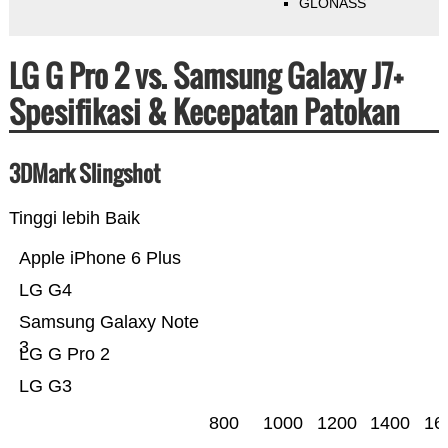
GLONASS
LG G Pro 2 vs. Samsung Galaxy J7+
Spesifikasi & Kecepatan Patokan
3DMark Slingshot
Tinggi lebih Baik
Apple iPhone 6 Plus
LG G4
Samsung Galaxy Note
3
LG G Pro 2
LG G3
800
1000
1200
1400
16