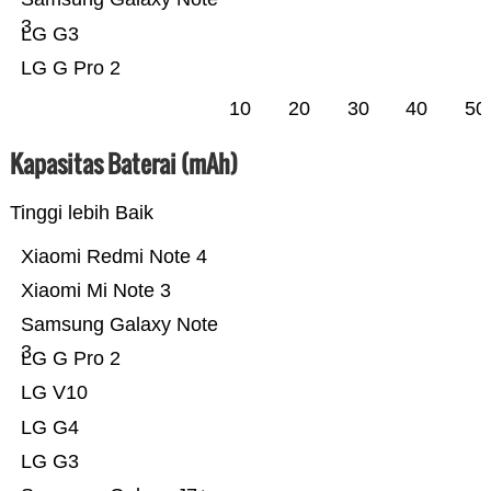
3
LG G3
LG G Pro 2
10
20
30
40
50
Kapasitas Baterai (mAh)
Tinggi lebih Baik
Xiaomi Redmi Note 4
Xiaomi Mi Note 3
Samsung Galaxy Note
3
LG G Pro 2
LG V10
LG G4
LG G3