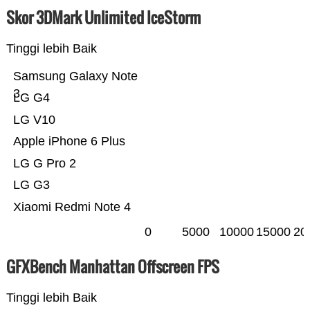
Skor 3DMark Unlimited IceStorm
Tinggi lebih Baik
Samsung Galaxy Note
3
LG G4
LG V10
Apple iPhone 6 Plus
LG G Pro 2
LG G3
Xiaomi Redmi Note 4
0
5000
10000
15000
20
GFXBench Manhattan Offscreen FPS
Tinggi lebih Baik