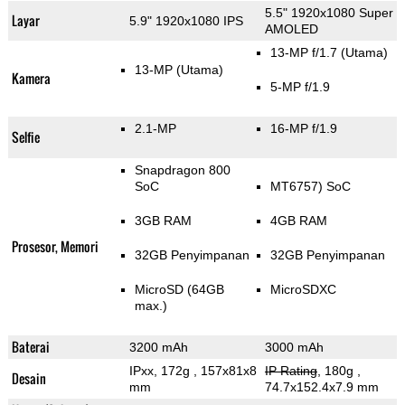
5.5" 1920x1080 Super
Layar
5.9" 1920x1080 IPS
AMOLED
13-MP f/1.7
(Utama)
13-MP
(Utama)
Kamera
5-MP f/1.9
2.1-MP
16-MP f/1.9
Selfie
Snapdragon 800
SoC
MT6757) SoC
3GB RAM
4GB RAM
Prosesor, Memori
32GB Penyimpanan
32GB Penyimpanan
MicroSD (64GB
MicroSDXC
max.)
Baterai
3200 mAh
3000 mAh
IPxx, 172g
, 157x81x8
IP Rating
, 180g
,
Desain
mm
74.7x152.4x7.9 mm