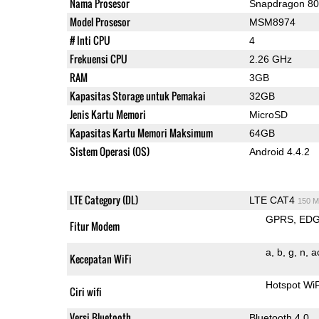
Nama Prosesor
Snapdragon 8
Model Prosesor
MSM8974
# Inti CPU
4
Frekuensi CPU
2.26 GHz
RAM
3GB
Kapasitas Storage untuk Pemakai
32GB
Jenis Kartu Memori
MicroSD
Kapasitas Kartu Memori Maksimum
64GB
Sistem Operasi (OS)
Android 4.4.2
LTE Category (DL)
LTE CAT4
150 M
GPRS
ED
Fitur Modem
a
b
g
n
a
Kecepatan WiFi
Hotspot Wi
Ciri wifi
Versi Bluetooth
Bluetooth 4.0