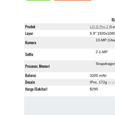
S
Produk
LG G Pro 2
(La
Layar
5.9" 1920x1080
13-MP
(Ut
Kamera
2.1-MP
Selfie
Snapdrago
Prosesor, Memori
Baterai
3200 mAh
Desain
IPxx, 172g
(6.1o
Harga (Sekitar)
$295