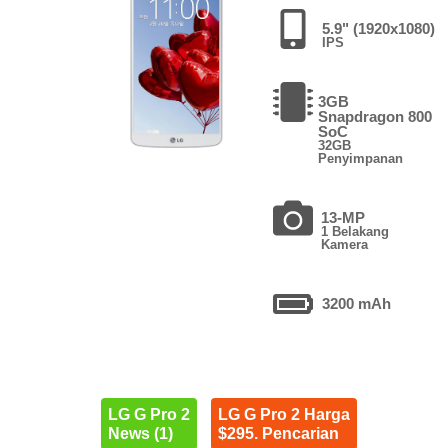
5.9" (1920x1080)
IPS
3GB
Snapdragon 800
SoC
32GB
Penyimpanan
13-MP
1 Belakang
Kamera
3200 mAh
LG G Pro 2
LG G Pro 2 Harga
News (1)
$295. Pencarian