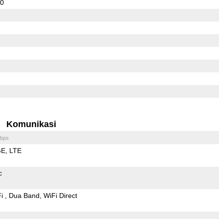
00
Komunikasi
bps
GE
LTE
c
Fi
Dua Band
WiFi Direct