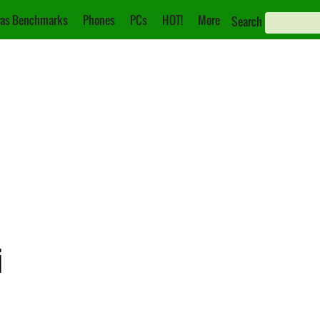
as Benchmarks
Phones
PCs
HOT!
More
Search
i