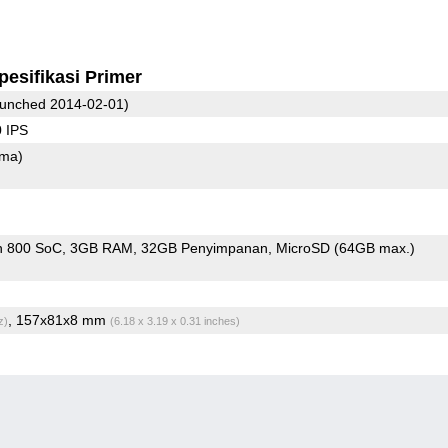
pesifikasi Primer
unched 2014-02-01)
 IPS
ama)
n 800 SoC
3GB RAM
32GB Penyimpanan
MicroSD (64GB max.)
, 157x81x8 mm
z)
(6.18 x 3.19 x 0.31 inches)