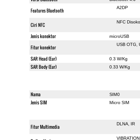
A2DP
Features Bluetooth
NFC Disok
Ciri NFC
Jenis konektor
microUSB
USB OTG
Fitur konektor
SAR Head (Eur)
0.3 W/Kg
SAR Body (Eur)
0.33 W/Kg
Nama
SIM0
Jenis SIM
Micro SIM
DLNA
IR
Fitur Multimedia
VIBRATION