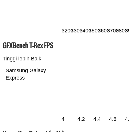
3200
3300
3400
3500
3600
3700
3800
39
GFXBench T-Rex FPS
Tinggi lebih Baik
Samsung Galaxy
Express
4
4.2
4.4
4.6
4.