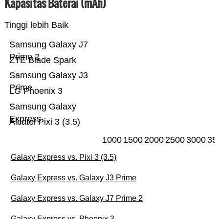
Kapasitas Baterai (mAh)
Tinggi lebih Baik
Samsung Galaxy J7
Prime 2
ZTE Blade Spark
Samsung Galaxy J3
Prime
LG Phoenix 3
Samsung Galaxy
Express
Alcatel Pixi 3 (3.5)
1000
1500
2000
2500
3000
35
Galaxy Express vs. Pixi 3 (3.5)
Galaxy Express vs. Galaxy J3 Prime
Galaxy Express vs. Galaxy J7 Prime 2
Galaxy Express vs. Phoenix 3