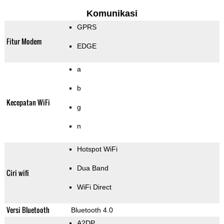
Komunikasi
GPRS
Fitur Modem
EDGE
a
b
Kecepatan WiFi
g
n
Hotspot WiFi
Dua Band
Ciri wifi
WiFi Direct
Versi Bluetooth
Bluetooth 4.0
A2DP