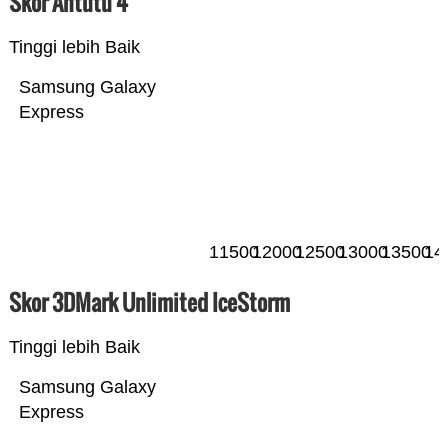
Skor Antutu 4
Tinggi lebih Baik
Samsung Galaxy
Express
11500
12000
12500
13000
13500
14
Skor 3DMark Unlimited IceStorm
Tinggi lebih Baik
Samsung Galaxy
Express