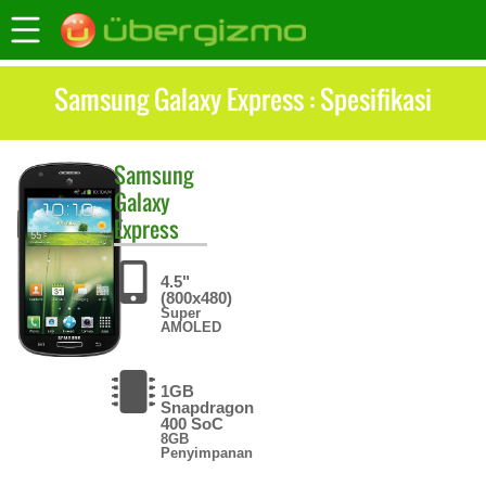
Samsung Galaxy Express : Spesifikasi
Samsung
Galaxy
Express
4.5"
(800x480)
Super
AMOLED
1GB
Snapdragon
400 SoC
8GB
Penyimpanan