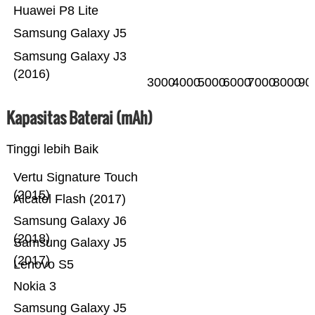
Huawei P8 Lite
Samsung Galaxy J5
Samsung Galaxy J3
(2016)
3000
4000
5000
6000
7000
8000
90
Kapasitas Baterai (mAh)
Tinggi lebih Baik
Vertu Signature Touch
(2015)
Alcatel Flash (2017)
Samsung Galaxy J6
(2018)
Samsung Galaxy J5
(2017)
Lenovo S5
Nokia 3
Samsung Galaxy J5