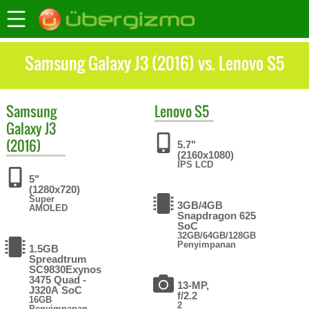
Samsung Galaxy J3 (2016) vs. Lenovo S5
Samsung
Lenovo
S5
Galaxy J3
(2016)
5.7"
(2160x1080)
IPS LCD
5"
(1280x720)
Super
3GB/4GB
AMOLED
Snapdragon 625
SoC
32GB/64GB/128GB
Penyimpanan
1.5GB
Spreadtrum
SC9830Exynos
3475 Quad -
13-MP,
J320A SoC
f/2.2
16GB
2
Penyimpanan