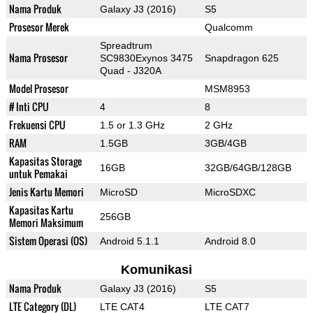
Nama Produk
Galaxy J3 (2016)
S5
Prosesor Merek
Qualcomm
Spreadtrum
Nama Prosesor
SC9830Exynos 3475
Snapdragon 625
Quad - J320A
Model Prosesor
MSM8953
# Inti CPU
4
8
Frekuensi CPU
1.5 or 1.3 GHz
2 GHz
RAM
1.5GB
3GB/4GB
Kapasitas Storage
16GB
32GB/64GB/128GB
untuk Pemakai
Jenis Kartu Memori
MicroSD
MicroSDXC
Kapasitas Kartu
256GB
Memori Maksimum
Sistem Operasi (OS)
Android 5.1.1
Android 8.0
Komunikasi
Nama Produk
Galaxy J3 (2016)
S5
LTE Category (DL)
LTE CAT4
LTE CAT7