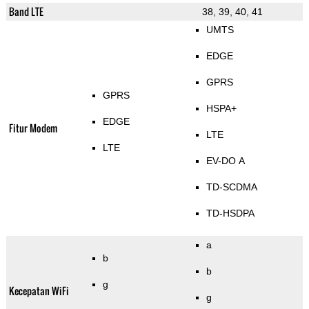
Band LTE
38, 39, 40, 41
UMTS
EDGE
GPRS
GPRS
HSPA+
EDGE
Fitur Modem
LTE
LTE
EV-DO A
TD-SCDMA
TD-HSDPA
a
b
b
g
Kecepatan WiFi
g