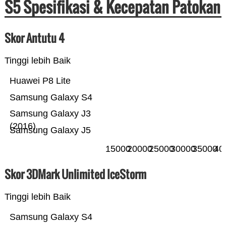
S5 Spesifikasi & Kecepatan Patokan
Skor Antutu 4
Tinggi lebih Baik
Huawei P8 Lite
Samsung Galaxy S4
Samsung Galaxy J3
(2016)
Samsung Galaxy J5
15000
20000
25000
30000
35000
40
Skor 3DMark Unlimited IceStorm
Tinggi lebih Baik
Samsung Galaxy S4