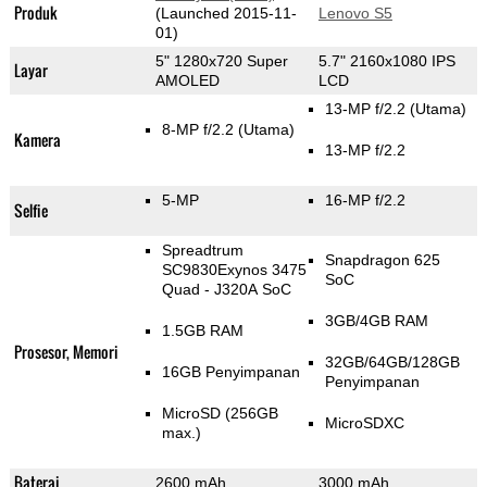
Produk
(Launched 2015-11-
Lenovo S5
01)
5" 1280x720 Super
5.7" 2160x1080 IPS
Layar
AMOLED
LCD
13-MP f/2.2
(Utama)
8-MP f/2.2
(Utama)
Kamera
13-MP f/2.2
5-MP
16-MP f/2.2
Selfie
Spreadtrum
Snapdragon 625
SC9830Exynos 3475
SoC
Quad - J320A SoC
3GB/4GB RAM
1.5GB RAM
Prosesor, Memori
32GB/64GB/128GB
16GB Penyimpanan
Penyimpanan
MicroSD (256GB
MicroSDXC
max.)
Baterai
2600 mAh
3000 mAh