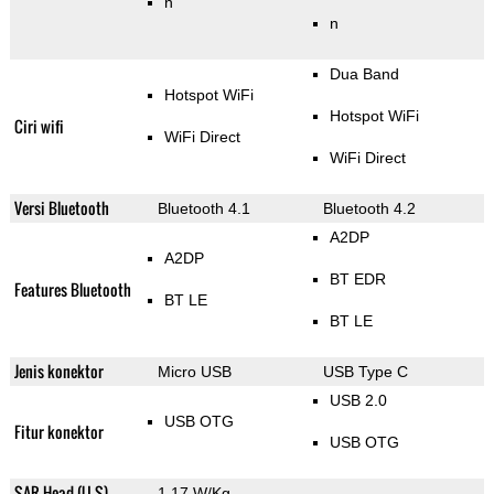
n
n
Dua Band
Hotspot WiFi
Hotspot WiFi
Ciri wifi
WiFi Direct
WiFi Direct
Versi Bluetooth
Bluetooth 4.1
Bluetooth 4.2
A2DP
A2DP
BT EDR
Features Bluetooth
BT LE
BT LE
Jenis konektor
Micro USB
USB Type C
USB 2.0
USB OTG
Fitur konektor
USB OTG
SAR Head (U.S)
1.17 W/Kg