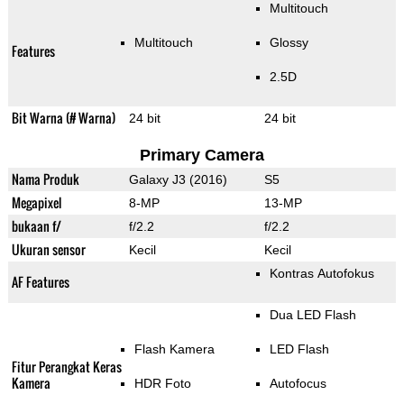
Multitouch
Multitouch
Glossy
Features
2.5D
Bit Warna (# Warna)
24 bit
24 bit
Primary Camera
Nama Produk
Galaxy J3 (2016)
S5
Megapixel
8-MP
13-MP
bukaan f/
f/2.2
f/2.2
Ukuran sensor
Kecil
Kecil
Kontras Autofokus
AF Features
Dua LED Flash
Flash Kamera
LED Flash
Fitur Perangkat Keras
Kamera
HDR Foto
Autofocus