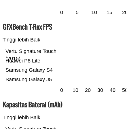
0
5
10
15
20
GFXBench T-Rex FPS
Tinggi lebih Baik
Vertu Signature Touch
(2015)
Huawei P8 Lite
Samsung Galaxy S4
Samsung Galaxy J5
0
10
20
30
40
50
Kapasitas Baterai (mAh)
Tinggi lebih Baik