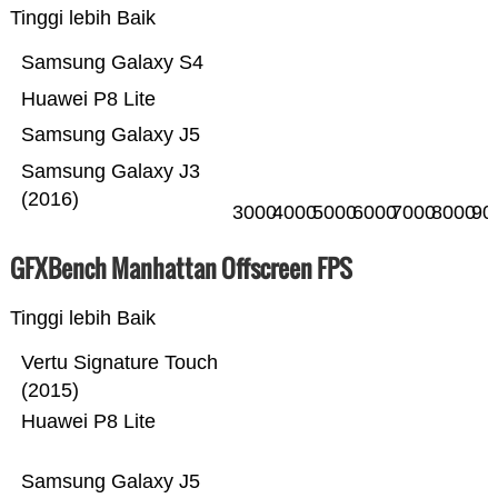
Tinggi lebih Baik
Samsung Galaxy S4
Huawei P8 Lite
Samsung Galaxy J5
Samsung Galaxy J3
(2016)
3000
4000
5000
6000
7000
8000
90
GFXBench Manhattan Offscreen FPS
Tinggi lebih Baik
Vertu Signature Touch
(2015)
Huawei P8 Lite
Samsung Galaxy J5