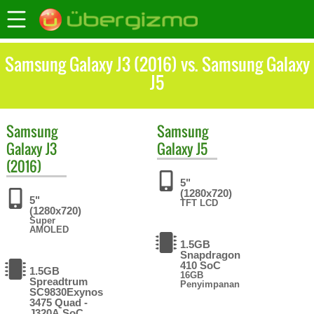
Samsung Galaxy J3 (2016) vs. Samsung Galaxy
J5
Samsung
Samsung
Galaxy J3
Galaxy J5
(2016)
5"
(1280x720)
5"
TFT LCD
(1280x720)
Super
AMOLED
1.5GB
Snapdragon
410 SoC
1.5GB
16GB
Spreadtrum
Penyimpanan
SC9830Exynos
3475 Quad -
J320A SoC