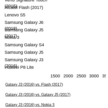
Vertu Signature Touch
(2015)
Alcatel Flash (2017)
Lenovo S5
Samsung Galaxy J6
(2018)
Samsung Galaxy J5
(2017)
Nokia 3
Samsung Galaxy S4
Samsung Galaxy J5
Samsung Galaxy J3
(2016)
Huawei P8 Lite
1500
2000
2500
3000
35
Galaxy J3 (2016) vs. Flash (2017)
Galaxy J3 (2016) vs. Galaxy J5 (2017)
Galaxy J3 (2016) vs. Nokia 3