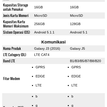
Kapasitas Storage
16GB
16GB
untuk Pemakai
Jenis Kartu Memori
MicroSD
MicroSD
Kapasitas Kartu
256GB
128GB
Memori Maksimum
Sistem Operasi (OS)
Android 5.1.1
Android 5.1
Komunikasi
Nama Produk
Galaxy J3 (2016)
Galaxy J5
LTE Category (DL)
LTE CAT4
Band LTE
B1/B3/B5/B7/B8/B20
GPRS
GPRS
EDGE
EDGE
Fitur Modem
LTE
LTE
b
b
g
g