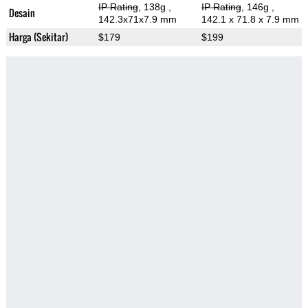
IP Rating
, 138g
,
IP Rating
, 146g
,
Desain
142.3x71x7.9 mm
142.1 x 71.8 x 7.9 mm
Harga (Sekitar)
$179
$199