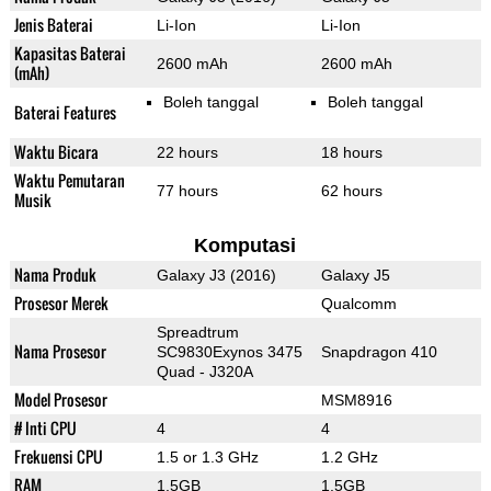
Jenis Baterai
Li-Ion
Li-Ion
Kapasitas Baterai
2600 mAh
2600 mAh
(mAh)
Boleh tanggal
Boleh tanggal
Baterai Features
Waktu Bicara
22 hours
18 hours
Waktu Pemutaran
77 hours
62 hours
Musik
Komputasi
Nama Produk
Galaxy J3 (2016)
Galaxy J5
Prosesor Merek
Qualcomm
Spreadtrum
Nama Prosesor
SC9830Exynos 3475
Snapdragon 410
Quad - J320A
Model Prosesor
MSM8916
# Inti CPU
4
4
Frekuensi CPU
1.5 or 1.3 GHz
1.2 GHz
RAM
1.5GB
1.5GB