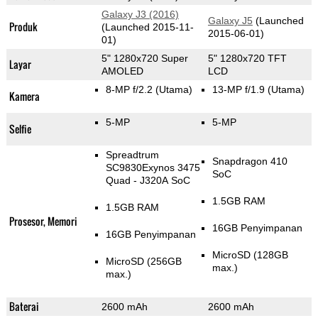
Galaxy J3 (2016)
Galaxy J5
(Launched
Produk
(Launched 2015-11-
2015-06-01)
01)
5" 1280x720 Super
5" 1280x720 TFT
Layar
AMOLED
LCD
8-MP f/2.2
(Utama)
13-MP f/1.9
(Utama)
Kamera
5-MP
5-MP
Selfie
Spreadtrum
Snapdragon 410
SC9830Exynos 3475
SoC
Quad - J320A SoC
1.5GB RAM
1.5GB RAM
Prosesor, Memori
16GB Penyimpanan
16GB Penyimpanan
MicroSD (128GB
MicroSD (256GB
max.)
max.)
Baterai
2600 mAh
2600 mAh