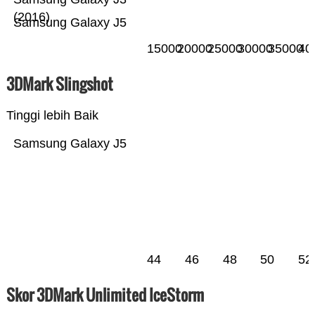
(2016)
Samsung Galaxy J5
15000
20000
25000
30000
35000
40
3DMark Slingshot
Tinggi lebih Baik
Samsung Galaxy J5
44
46
48
50
52
Skor 3DMark Unlimited IceStorm