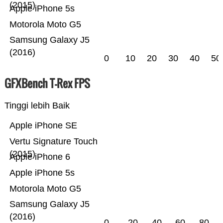
(2015)
Apple iPhone 5s
Motorola Moto G5
Samsung Galaxy J5
(2016)
0
10
20
30
40
50
GFXBench T-Rex FPS
Tinggi lebih Baik
Apple iPhone SE
Vertu Signature Touch
(2015)
Apple iPhone 6
Apple iPhone 5s
Motorola Moto G5
Samsung Galaxy J5
(2016)
0
20
40
60
80