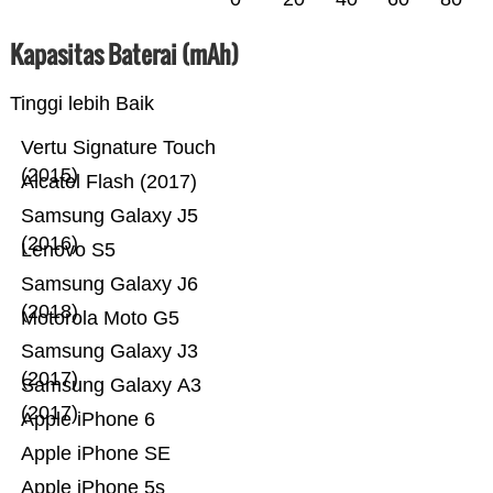
Kapasitas Baterai (mAh)
Tinggi lebih Baik
Vertu Signature Touch
(2015)
Alcatel Flash (2017)
Samsung Galaxy J5
(2016)
Lenovo S5
Samsung Galaxy J6
(2018)
Motorola Moto G5
Samsung Galaxy J3
(2017)
Samsung Galaxy A3
(2017)
Apple iPhone 6
Apple iPhone SE
Apple iPhone 5s