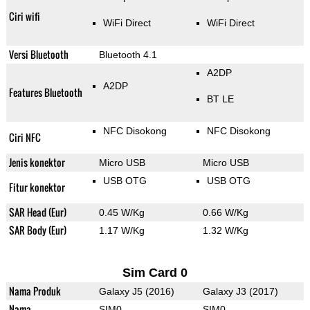
Ciri wifi
WiFi Direct
WiFi Direct
Versi Bluetooth
Bluetooth 4.1
A2DP
A2DP
Features Bluetooth
BT LE
NFC Disokong
NFC Disokong
Ciri NFC
Jenis konektor
Micro USB
Micro USB
USB OTG
USB OTG
Fitur konektor
SAR Head (Eur)
0.45 W/Kg
0.66 W/Kg
SAR Body (Eur)
1.17 W/Kg
1.32 W/Kg
Sim Card 0
Nama Produk
Galaxy J5 (2016)
Galaxy J3 (2017)
Nama
SIM0
SIM0