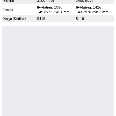
Baterai
3100 mAh
2400 mAh
IP Rating
, 159g
,
IP Rating
, 142g
,
Desain
145.8x72.3x8.1 mm
143.2x70.3x8.2 mm
Harga (Sekitar)
$419
$119