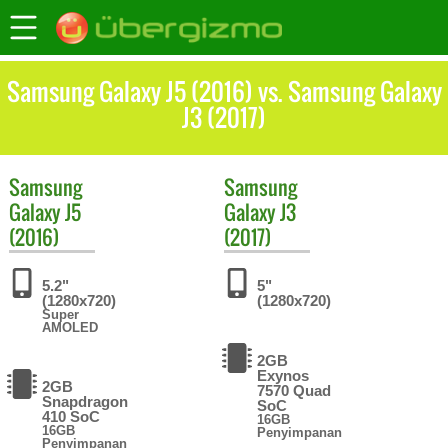
Samsung Galaxy J5 (2016) vs. Samsung Galaxy
J3 (2017)
Samsung
Samsung
Galaxy J5
Galaxy J3
(2016)
(2017)
5.2"
5"
(1280x720)
(1280x720)
Super
AMOLED
2GB
Exynos
2GB
7570 Quad
Snapdragon
SoC
410 SoC
16GB
16GB
Penyimpanan
Penyimpanan