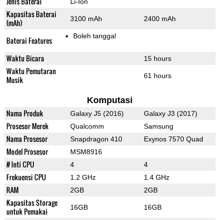
Jenis Baterai
Li-Ion
Kapasitas Baterai
3100 mAh
2400 mAh
(mAh)
Boleh tanggal
Baterai Features
Waktu Bicara
15 hours
Waktu Pemutaran
61 hours
Musik
Komputasi
Nama Produk
Galaxy J5 (2016)
Galaxy J3 (2017)
Prosesor Merek
Qualcomm
Samsung
Nama Prosesor
Snapdragon 410
Exynos 7570 Quad
Model Prosesor
MSM8916
# Inti CPU
4
4
Frekuensi CPU
1.2 GHz
1.4 GHz
RAM
2GB
2GB
Kapasitas Storage
16GB
16GB
untuk Pemakai