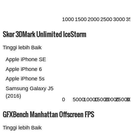
1000
1500
2000
2500
3000
35
Skor 3DMark Unlimited IceStorm
Tinggi lebih Baik
Apple iPhone SE
Apple iPhone 6
Apple iPhone 5s
Samsung Galaxy J5
(2016)
0
5000
10000
15000
20000
25000
30
GFXBench Manhattan Offscreen FPS
Tinggi lebih Baik