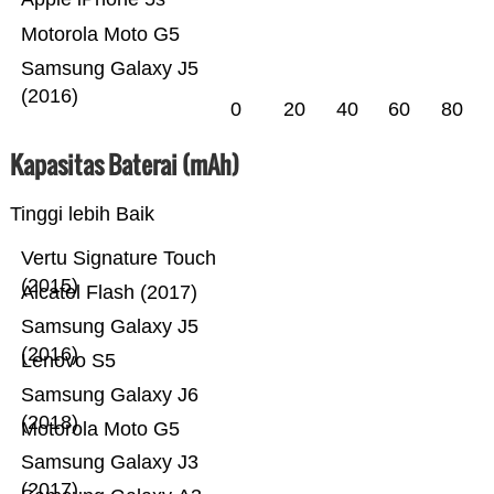
Motorola Moto G5
Samsung Galaxy J5
(2016)
0
20
40
60
80
Kapasitas Baterai (mAh)
Tinggi lebih Baik
Vertu Signature Touch
(2015)
Alcatel Flash (2017)
Samsung Galaxy J5
(2016)
Lenovo S5
Samsung Galaxy J6
(2018)
Motorola Moto G5
Samsung Galaxy J3
(2017)