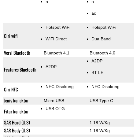
n
n
ac
Hotspot WiFi
Hotspot WiFi
Ciri wifi
WiFi Direct
Dua Band
Versi Bluetooth
Bluetooth 4.1
Bluetooth 4.0
A2DP
A2DP
Features Bluetooth
BT LE
NFC Disokong
NFC Disokong
Ciri NFC
Jenis konektor
Micro USB
USB Type C
USB OTG
Fitur konektor
SAR Head (U.S)
1.18 W/Kg
SAR Body (U.S)
1.18 W/Kg