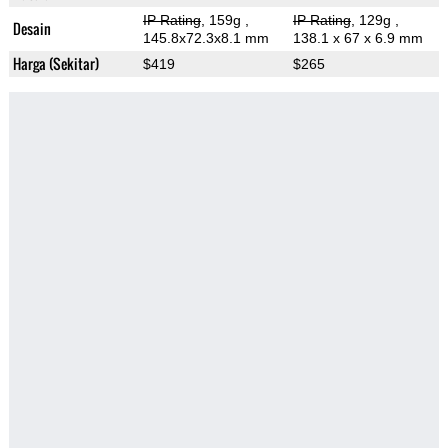
IP Rating
, 159g
,
IP Rating
, 129g
,
Desain
145.8x72.3x8.1 mm
138.1 x 67 x 6.9 mm
Harga (Sekitar)
$419
$265