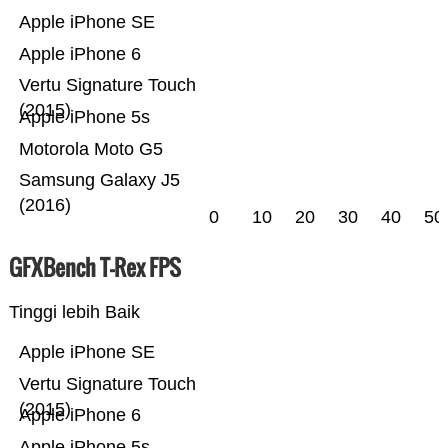
Apple iPhone SE
Apple iPhone 6
Vertu Signature Touch
(2015)
Apple iPhone 5s
Motorola Moto G5
Samsung Galaxy J5
(2016)
0
10
20
30
40
50
GFXBench T-Rex FPS
Tinggi lebih Baik
Apple iPhone SE
Vertu Signature Touch
(2015)
Apple iPhone 6
Apple iPhone 5s