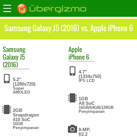
Samsung Galaxy J5 (2016) vs. Apple iPhone 6
Samsung
Apple
Galaxy J5
iPhone 6
(2016)
4.7"
(1334x750)
5.2"
IPS LCD
(1280x720)
Super
AMOLED
1GB
A8 SoC
16GB/64GB/128GB
2GB
Penyimpanan
Snapdragon
410 SoC
16GB
Penyimpanan
8-MP,
f/2.2