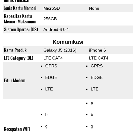
untuk Pemakai
Jenis Kartu Memori
MicroSD
None
Kapasitas Kartu
256GB
Memori Maksimum
Sistem Operasi (OS)
Android 6.0.1
Komunikasi
Nama Produk
Galaxy J5 (2016)
iPhone 6
LTE Category (DL)
LTE CAT4
LTE CAT4
GPRS
GPRS
EDGE
EDGE
Fitur Modem
LTE
LTE
a
b
b
g
g
Kecepatan WiFi