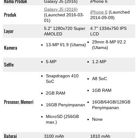
Nama Produk
Galaxy J5 (2016)
iPhone 6
Galaxy J5 (2016)
iPhone 6
(Launched
Produk
(Launched 2016-03-
2014-09-09)
01)
5.2" 1280x720 Super
4.7" 1334x750 IPS
Layar
AMOLED
LCD
29mm 8-MP f/2.2
13-MP f/1.9
(Utama)
Kamera
(Utama)
5-MP
1.2-MP
Selfie
Snapdragon 410
A8 SoC
SoC
1GB RAM
2GB RAM
Prosesor, Memori
16GB/64GB/128GB
16GB Penyimpanan
Penyimpanan
MicroSD (256GB
None
max.)
Baterai
3100 mAh
1810 mAh