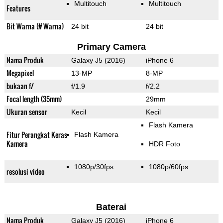
Multitouch
Multitouch
Features
Bit Warna (# Warna)
24 bit
24 bit
Primary Camera
Nama Produk
Galaxy J5 (2016)
iPhone 6
Megapixel
13-MP
8-MP
bukaan f/
f/1.9
f/2.2
Focal length (35mm)
29mm
Ukuran sensor
Kecil
Kecil
Flash Kamera
Fitur Perangkat Keras
Flash Kamera
Kamera
HDR Foto
1080p/30fps
1080p/60fps
resolusi video
Baterai
Nama Produk
Galaxy J5 (2016)
iPhone 6