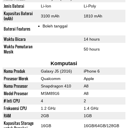
Jenis Baterai
Li-Ion
Li-Poly
Kapasitas Baterai
3100 mAh
1810 mAh
(mAh)
Boleh tanggal
Baterai Features
Waktu Bicara
14 hours
Waktu Pemutaran
50 hours
Musik
Komputasi
Nama Produk
Galaxy J5 (2016)
iPhone 6
Prosesor Merek
Qualcomm
Apple
Nama Prosesor
Snapdragon 410
A8
Model Prosesor
MSM8916
A8
# Inti CPU
4
2
Frekuensi CPU
1.2 GHz
1.4 GHz
RAM
2GB
1GB
Kapasitas Storage
16GB
16GB/64GB/128GB