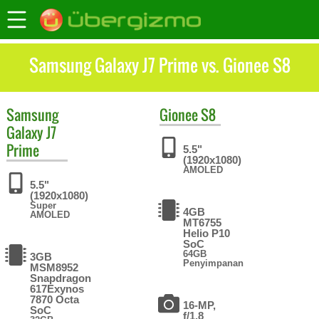
Samsung Galaxy J7 Prime vs. Gionee S8
Samsung
Gionee
S8
Galaxy J7
Prime
5.5"
(1920x1080)
AMOLED
5.5"
(1920x1080)
Super
4GB
AMOLED
MT6755
Helio P10
SoC
64GB
3GB
Penyimpanan
MSM8952
Snapdragon
617Exynos
7870 Octa
16-MP,
SoC
f/1.8