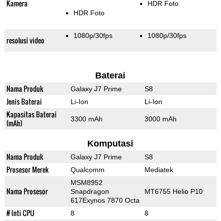
Kamera
HDR Foto
HDR Foto
1080p/30fps
1080p/30fps
resolusi video
Baterai
Nama Produk
Galaxy J7 Prime
S8
Jenis Baterai
Li-Ion
Li-Ion
Kapasitas Baterai
3300 mAh
3000 mAh
(mAh)
Komputasi
Nama Produk
Galaxy J7 Prime
S8
Prosesor Merek
Qualcomm
Mediatek
MSM8952
Nama Prosesor
Snapdragon
MT6755 Helio P10
617Exynos 7870 Octa
# Inti CPU
8
8