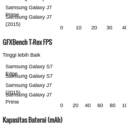
Samsung Galaxy J7
Prime
Samsung Galaxy J7
(2015)
0
10
20
30
40
GFXBench T-Rex FPS
Tinggi lebih Baik
Samsung Galaxy S7
Edge
Samsung Galaxy S7
Samsung Galaxy J7
(2015)
Samsung Galaxy J7
Prime
0
20
40
60
80
10
Kapasitas Baterai (mAh)