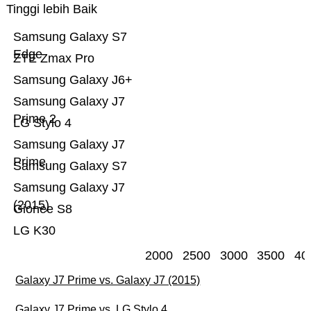
Tinggi lebih Baik
Samsung Galaxy S7
Edge
ZTE Zmax Pro
Samsung Galaxy J6+
Samsung Galaxy J7
Prime 2
LG Stylo 4
Samsung Galaxy J7
Prime
Samsung Galaxy S7
Samsung Galaxy J7
(2015)
Gionee S8
LG K30
2000
2500
3000
3500
40
Galaxy J7 Prime vs. Galaxy J7 (2015)
Galaxy J7 Prime vs. LG Stylo 4