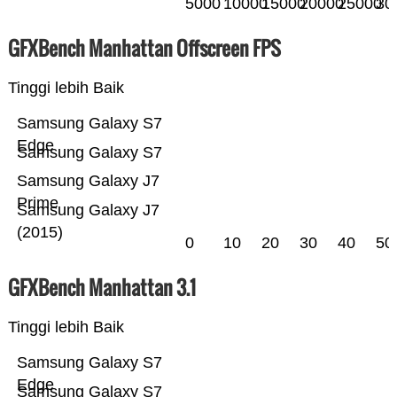
5000
10000
15000
20000
25000
30
GFXBench Manhattan Offscreen FPS
Tinggi lebih Baik
Samsung Galaxy S7
Edge
Samsung Galaxy S7
Samsung Galaxy J7
Prime
Samsung Galaxy J7
(2015)
0
10
20
30
40
50
GFXBench Manhattan 3.1
Tinggi lebih Baik
Samsung Galaxy S7
Edge
Samsung Galaxy S7