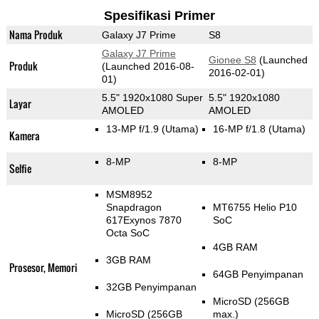
Spesifikasi Primer
Nama Produk
Galaxy J7 Prime
S8
Galaxy J7 Prime
Gionee S8
(Launched
Produk
(Launched 2016-08-
2016-02-01)
01)
5.5" 1920x1080 Super
5.5" 1920x1080
Layar
AMOLED
AMOLED
13-MP f/1.9
(Utama)
16-MP f/1.8
(Utama)
Kamera
8-MP
8-MP
Selfie
MSM8952
Snapdragon
MT6755 Helio P10
617Exynos 7870
SoC
Octa SoC
4GB RAM
3GB RAM
Prosesor, Memori
64GB Penyimpanan
32GB Penyimpanan
MicroSD (256GB
MicroSD (256GB
max.)