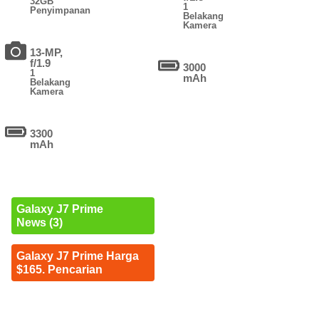
32GB
1
Penyimpanan
Belakang
Kamera
13-MP,
f/1.9
3000
1
mAh
Belakang
Kamera
3300
mAh
Galaxy J7 Prime
News (3)
Galaxy J7 Prime Harga
$165. Pencarian