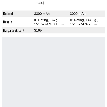
max.)
Baterai
3300 mAh
3000 mAh
IP Rating
, 167g
,
IP Rating
, 147.2g
,
Desain
151.5x74.9x8.1 mm
154.3x74.9x7 mm
Harga (Sekitar)
$165