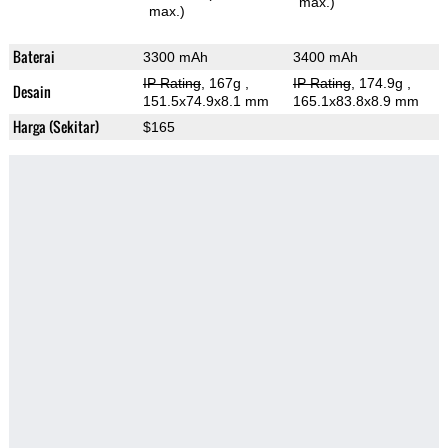
max.)
max.)
Baterai
3300 mAh
3400 mAh
IP Rating
, 167g
,
IP Rating
, 174.9g
,
Desain
151.5x74.9x8.1 mm
165.1x83.8x8.9 mm
Harga (Sekitar)
$165