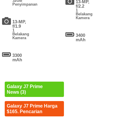
32GB
13-MP,
Penyimpanan
f/2.2
1
Belakang
Kamera
13-MP,
f/1.9
1
Belakang
3400
Kamera
mAh
3300
mAh
Galaxy J7 Prime
News (3)
Galaxy J7 Prime Harga
$165. Pencarian