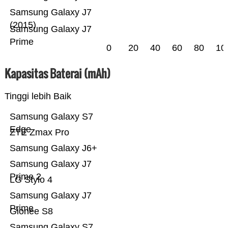
Samsung Galaxy J7
(2015)
Samsung Galaxy J7
Prime
0
20
40
60
80
10
Kapasitas Baterai (mAh)
Tinggi lebih Baik
Samsung Galaxy S7
Edge
ZTE Zmax Pro
Samsung Galaxy J6+
Samsung Galaxy J7
Prime 2
LG Stylo 4
Samsung Galaxy J7
Prime
Gionee S8
Samsung Galaxy S7