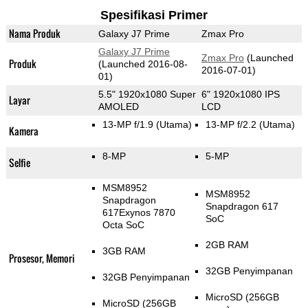
Spesifikasi Primer
Nama Produk
Galaxy J7 Prime
Zmax Pro
Galaxy J7 Prime
Zmax Pro
(Launched
Produk
(Launched 2016-08-
2016-07-01)
01)
5.5" 1920x1080 Super
6" 1920x1080 IPS
Layar
AMOLED
LCD
13-MP f/1.9
(Utama)
13-MP f/2.2
(Utama)
Kamera
8-MP
5-MP
Selfie
MSM8952
MSM8952
Snapdragon
Snapdragon 617
617Exynos 7870
SoC
Octa SoC
2GB RAM
3GB RAM
Prosesor, Memori
32GB Penyimpanan
32GB Penyimpanan
MicroSD (256GB
MicroSD (256GB