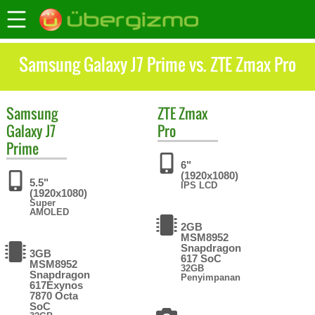
Samsung Galaxy J7 Prime vs. ZTE Zmax Pro
Samsung
ZTE
Zmax
Galaxy J7
Pro
Prime
6"
(1920x1080)
5.5"
IPS LCD
(1920x1080)
Super
AMOLED
2GB
MSM8952
Snapdragon
3GB
617 SoC
MSM8952
32GB
Snapdragon
Penyimpanan
617Exynos
7870 Octa
SoC