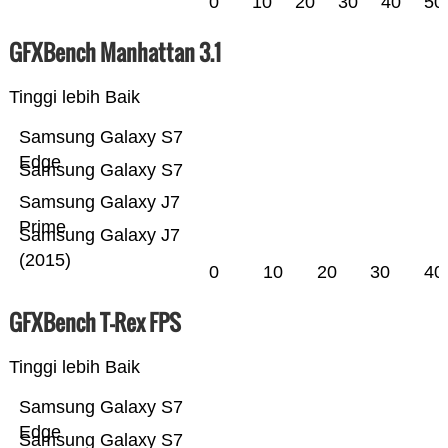
0
10
20
30
40
50
GFXBench Manhattan 3.1
Tinggi lebih Baik
Samsung Galaxy S7
Edge
Samsung Galaxy S7
Samsung Galaxy J7
Prime
Samsung Galaxy J7
(2015)
0
10
20
30
40
GFXBench T-Rex FPS
Tinggi lebih Baik
Samsung Galaxy S7
Edge
Samsung Galaxy S7