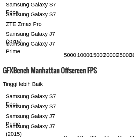
Samsung Galaxy S7
Edge
Samsung Galaxy S7
ZTE Zmax Pro
Samsung Galaxy J7
(2015)
Samsung Galaxy J7
Prime
5000
10000
15000
20000
25000
30
GFXBench Manhattan Offscreen FPS
Tinggi lebih Baik
Samsung Galaxy S7
Edge
Samsung Galaxy S7
Samsung Galaxy J7
Prime
Samsung Galaxy J7
(2015)