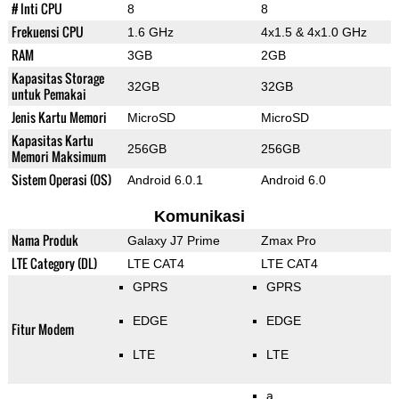
# Inti CPU
8
8
Frekuensi CPU
1.6 GHz
4x1.5 & 4x1.0 GHz
RAM
3GB
2GB
Kapasitas Storage
32GB
32GB
untuk Pemakai
Jenis Kartu Memori
MicroSD
MicroSD
Kapasitas Kartu
256GB
256GB
Memori Maksimum
Sistem Operasi (OS)
Android 6.0.1
Android 6.0
Komunikasi
Nama Produk
Galaxy J7 Prime
Zmax Pro
LTE Category (DL)
LTE CAT4
LTE CAT4
GPRS
GPRS
EDGE
EDGE
Fitur Modem
LTE
LTE
a