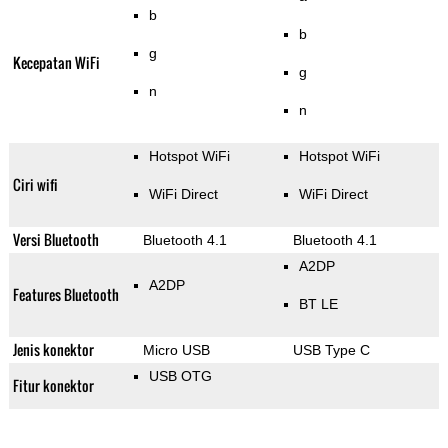
b
b
g
Kecepatan WiFi
g
n
n
Hotspot WiFi
Hotspot WiFi
Ciri wifi
WiFi Direct
WiFi Direct
Versi Bluetooth
Bluetooth 4.1
Bluetooth 4.1
A2DP
A2DP
Features Bluetooth
BT LE
Jenis konektor
Micro USB
USB Type C
USB OTG
Fitur konektor