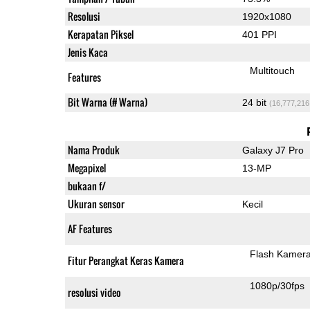
Resolusi
1920x1080
Kerapatan Piksel
401 PPI
Jenis Kaca
Multitouch
Features
Bit Warna (# Warna)
24 bit
(16,777,216
Nama Produk
Galaxy J7 Pro
Megapixel
13-MP
bukaan f/
Ukuran sensor
Kecil
AF Features
Flash Kamer
Fitur Perangkat Keras Kamera
1080p/30fps
resolusi video