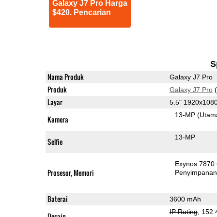
Galaxy J7 Pro Harga
$420. Pencarian
S
Nama Produk
Galaxy J7 Pro
Produk
Galaxy J7 Pro
(
Layar
5.5" 1920x10
13-MP
(Utam
Kamera
13-MP
Selfie
Exynos 7870
Prosesor, Memori
Penyimpana
Baterai
3600 mAh
IP Rating
, 152
Desain