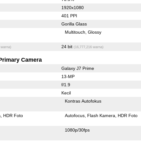
1920x1080
401 PPI
Gorilla Glass
Multitouch
Glossy
24 bit
 warna)
(16,777,216 warna)
Primary Camera
Galaxy J7 Prime
13-MP
f/1.9
Kecil
Kontras Autofokus
a
HDR Foto
Autofocus
Flash Kamera
HDR Foto
1080p/30fps