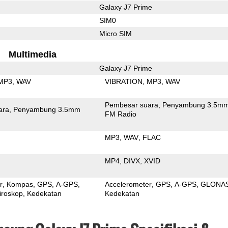
Galaxy J7 Prime
SIM0
Micro SIM
Multimedia
Galaxy J7 Prime
MP3
WAV
VIBRATION
MP3
WAV
Pembesar suara
Penyambung 3.5m
ara
Penyambung 3.5mm
FM Radio
MP3
WAV
FLAC
MP4
DIVX
XVID
r
Kompas
GPS
A-GPS
Accelerometer
GPS
A-GPS
GLONA
iroskop
Kedekatan
Kedekatan