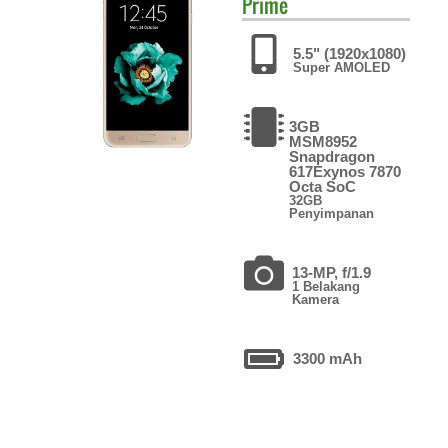
Prime
5.5" (1920x1080)
Super AMOLED
3GB
MSM8952
Snapdragon
617Exynos 7870
Octa SoC
32GB
Penyimpanan
13-MP, f/1.9
1 Belakang
Kamera
3300 mAh