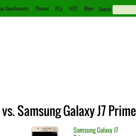
as Benchmarks
Phones
PCs
HOT!
More
Search
 vs. Samsung Galaxy J7 Prime
Samsung
Galaxy J7