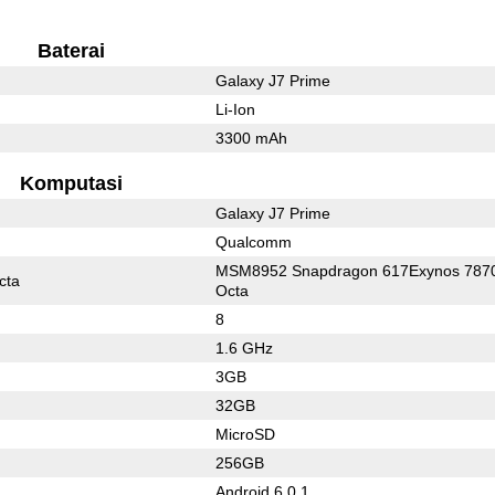
Baterai
Galaxy J7 Prime
Li-Ion
3300 mAh
Komputasi
Galaxy J7 Prime
Qualcomm
MSM8952 Snapdragon 617Exynos 787
cta
Octa
8
1.6 GHz
3GB
32GB
MicroSD
256GB
Android 6.0.1