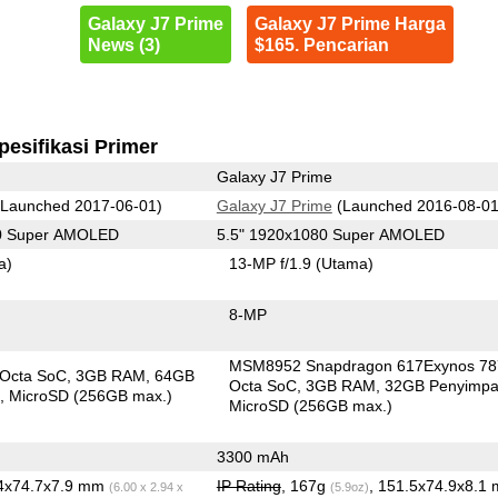
Galaxy J7 Prime
Galaxy J7 Prime Harga
News (3)
$165. Pencarian
pesifikasi Primer
Galaxy J7 Prime
Launched 2017-06-01)
Galaxy J7 Prime
(Launched 2016-08-01
80 Super AMOLED
5.5" 1920x1080 Super AMOLED
a)
13-MP f/1.9
(Utama)
8-MP
MSM8952 Snapdragon 617Exynos 78
 Octa SoC
3GB RAM
64GB
Octa SoC
3GB RAM
32GB Penyimp
n
MicroSD (256GB max.)
MicroSD (256GB max.)
3300 mAh
.4x74.7x7.9 mm
IP Rating
, 167g
, 151.5x74.9x8.1
(6.00 x 2.94 x
(5.9oz)