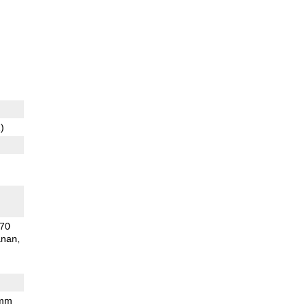
)
70
anan
 mm