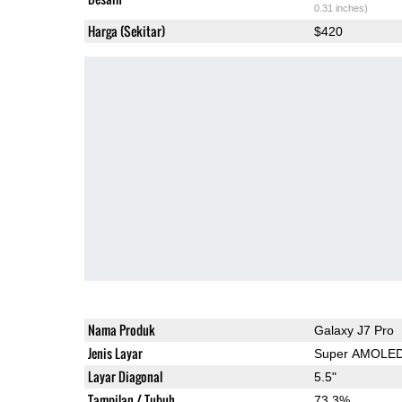
0.31 inches)
Harga (Sekitar)
$420
Nama Produk
Galaxy J7 Pro
Jenis Layar
Super AMOLE
Layar Diagonal
5.5"
Tampilan / Tubuh
73.3%