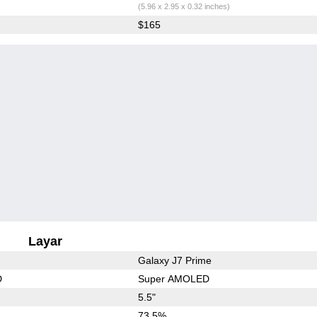
(5.96 x 2.95 x 0.32 inches)
$165
Layar
Galaxy J7 Prime
D
Super AMOLED
5.5"
73.5%