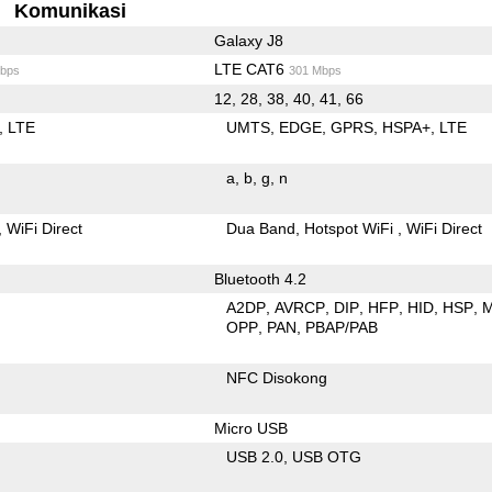
Komunikasi
Galaxy J8
LTE CAT6
bps
301 Mbps
12, 28, 38, 40, 41, 66
LTE
UMTS
EDGE
GPRS
HSPA+
LTE
a
b
g
n
WiFi Direct
Dua Band
Hotspot WiFi
WiFi Direct
Bluetooth 4.2
A2DP
AVRCP
DIP
HFP
HID
HSP
OPP
PAN
PBAP/PAB
NFC Disokong
Micro USB
USB 2.0
USB OTG