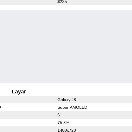
$225
Layar
Galaxy J8
D
Super AMOLED
6"
75.3%
1480x720