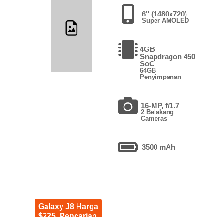
6" (1480x720)
Super AMOLED
4GB
Snapdragon 450
SoC
64GB
Penyimpanan
16-MP, f/1.7
2 Belakang
Cameras
3500 mAh
Galaxy J8 Harga
$225. Pencarian