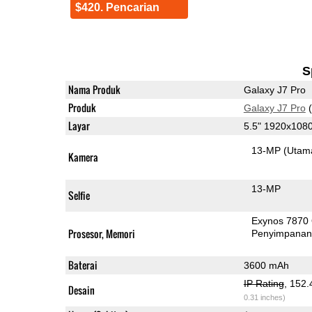
$420. Pencarian
S
Nama Produk
Galaxy J7 Pro
Produk
Galaxy J7 Pro
(
Layar
5.5" 1920x10
13-MP
(Utam
Kamera
13-MP
Selfie
Exynos 7870
Prosesor, Memori
Penyimpana
Baterai
3600 mAh
IP Rating
, 152
Desain
0.31 inches)