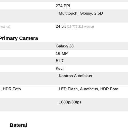
274 PPI
Multitouch
Glossy
2.5D
24 bit
 warna)
(16,777,216 warna)
Primary Camera
Galaxy J8
16-MP
f/1.7
Kecil
Kontras Autofokus
a
HDR Foto
LED Flash
Autofocus
HDR Foto
1080p/30fps
Baterai