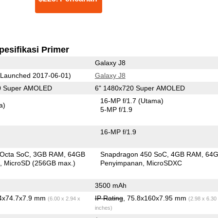
pesifikasi Primer
Galaxy J8
Launched 2017-06-01)
Galaxy J8
80 Super AMOLED
6" 1480x720 Super AMOLED
16-MP f/1.7
(Utama)
a)
5-MP f/1.9
16-MP f/1.9
 Octa SoC
3GB RAM
64GB
Snapdragon 450 SoC
4GB RAM
64
n
MicroSD (256GB max.)
Penyimpanan
MicroSDXC
3500 mAh
.4x74.7x7.9 mm
IP Rating
, 75.8x160x7.95 mm
(6.00 x 2.94 x
(2.98 x 6.30
inches)