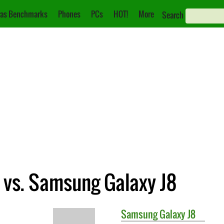
as Benchmarks
Phones
PCs
HOT!
More
Search
 vs. Samsung Galaxy J8
Samsung
Galaxy J8