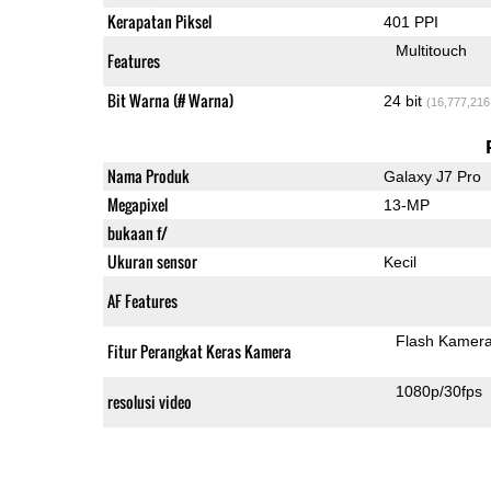
Kerapatan Piksel
401 PPI
Multitouch
Features
Bit Warna (# Warna)
24 bit
(16,777,216
Nama Produk
Galaxy J7 Pro
Megapixel
13-MP
bukaan f/
Ukuran sensor
Kecil
AF Features
Flash Kamer
Fitur Perangkat Keras Kamera
1080p/30fps
resolusi video