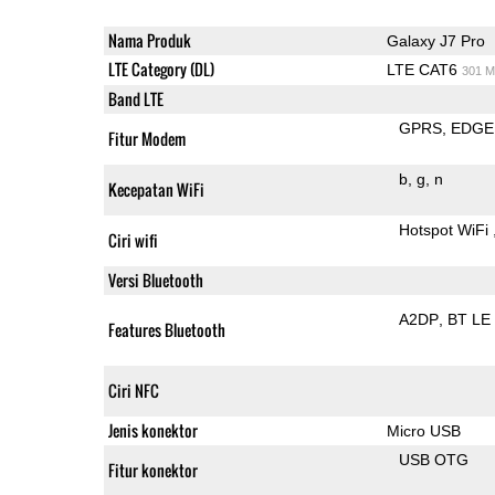
Nama Produk
Galaxy J7 Pro
LTE Category (DL)
LTE CAT6
301 M
Band LTE
GPRS
EDGE
Fitur Modem
b
g
n
Kecepatan WiFi
Hotspot WiFi
Ciri wifi
Versi Bluetooth
A2DP
BT LE
Features Bluetooth
Ciri NFC
Jenis konektor
Micro USB
USB OTG
Fitur konektor