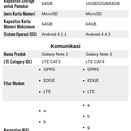
Kapasitas Storage
64GB
16GB/32GB/64GB
untuk Pemakai
Jenis Kartu Memori
MicroSD
MicroSD
Kapasitas Kartu
64GB
64GB
Memori Maksimum
Sistem Operasi (OS)
Android 4.1.1
Android 4.4.2
Komunikasi
Nama Produk
Galaxy Note 2
Galaxy Note 3
LTE Category (DL)
LTE CAT3
LTE CAT4
GPRS
GPRS
EDGE
EDGE
Fitur Modem
LTE
LTE
a
a
b
b
g
Kecepatan WiFi