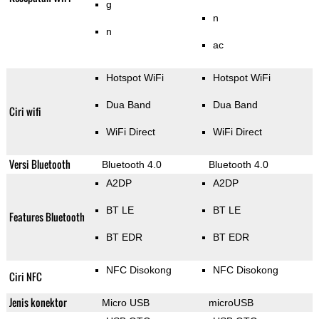
g
n
n
ac
Hotspot WiFi
Hotspot WiFi
Dua Band
Dua Band
Ciri wifi
WiFi Direct
WiFi Direct
Versi Bluetooth
Bluetooth 4.0
Bluetooth 4.0
A2DP
A2DP
BT LE
BT LE
Features Bluetooth
BT EDR
BT EDR
NFC Disokong
NFC Disokong
Ciri NFC
Jenis konektor
Micro USB
microUSB