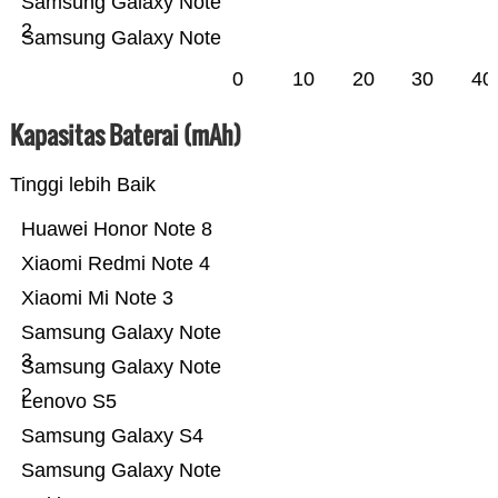
Samsung Galaxy Note
2
Samsung Galaxy Note
0
10
20
30
40
Kapasitas Baterai (mAh)
Tinggi lebih Baik
Huawei Honor Note 8
Xiaomi Redmi Note 4
Xiaomi Mi Note 3
Samsung Galaxy Note
3
Samsung Galaxy Note
2
Lenovo S5
Samsung Galaxy S4
Samsung Galaxy Note