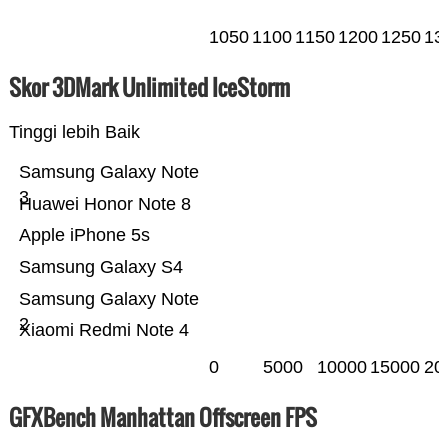
1050
1100
1150
1200
1250
13
Skor 3DMark Unlimited IceStorm
Tinggi lebih Baik
Samsung Galaxy Note
3
Huawei Honor Note 8
Apple iPhone 5s
Samsung Galaxy S4
Samsung Galaxy Note
2
Xiaomi Redmi Note 4
0
5000
10000
15000
20
GFXBench Manhattan Offscreen FPS