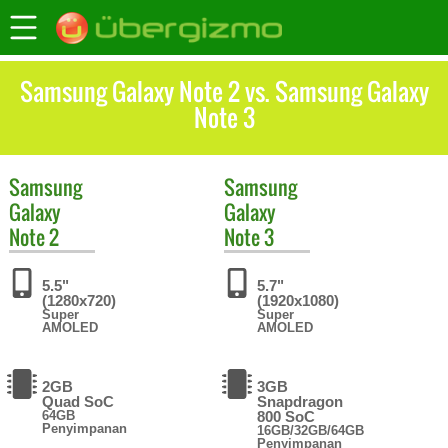
Samsung Galaxy Note 2 vs. Samsung Galaxy
Note 3
Samsung
Samsung
Galaxy
Galaxy
Note 2
Note 3
5.5"
5.7"
(1280x720)
(1920x1080)
Super
Super
AMOLED
AMOLED
2GB
3GB
Quad SoC
Snapdragon
64GB
800 SoC
Penyimpanan
16GB/32GB/64GB
Penyimpanan