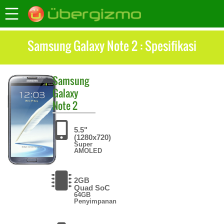
Samsung Galaxy Note 2 : Spesifikasi
Samsung
Galaxy
Note 2
5.5"
(1280x720)
Super
AMOLED
2GB
Quad SoC
64GB
Penyimpanan