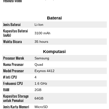
resolusi video
Baterai
Jenis Baterai
Li-Ion
Kapasitas Baterai
3100 mAh
(mAh)
Waktu Bicara
35 hours
Komputasi
Prosesor Merek
Samsung
Nama Prosesor
Quad
Model Prosesor
Exynos 4412
# Inti CPU
4
Frekuensi CPU
1.6 GHz
RAM
2GB
Kapasitas Storage
64GB
untuk Pemakai
Jenis Kartu Memori
MicroSD