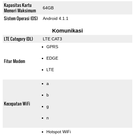
Kapasitas Kartu
64GB
Memori Maksimum
Sistem Operasi (OS)
Android 4.1.1
Komunikasi
LTE Category (DL)
LTE CAT3
GPRS
EDGE
Fitur Modem
LTE
a
b
Kecepatan WiFi
g
n
Hotspot WiFi