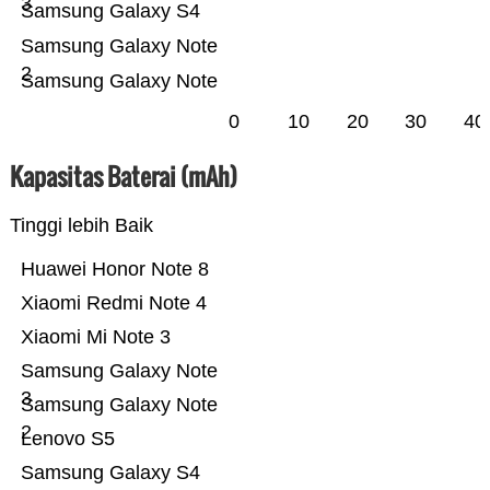
3
Samsung Galaxy S4
Samsung Galaxy Note
2
Samsung Galaxy Note
0
10
20
30
40
Kapasitas Baterai (mAh)
Tinggi lebih Baik
Huawei Honor Note 8
Xiaomi Redmi Note 4
Xiaomi Mi Note 3
Samsung Galaxy Note
3
Samsung Galaxy Note
2
Lenovo S5
Samsung Galaxy S4