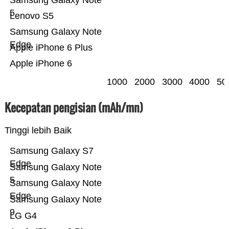
Samsung Galaxy Note
5
Lenovo S5
Samsung Galaxy Note
Edge
Apple iPhone 6 Plus
Apple iPhone 6
1000
2000
3000
4000
50
Kecepatan pengisian (mAh/mn)
Tinggi lebih Baik
Samsung Galaxy S7
Edge
Samsung Galaxy Note
5
Samsung Galaxy Note
Edge
Samsung Galaxy Note
9
LG G4