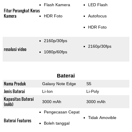
Flash Kamera
LED Flash
Fitur Perangkat Keras
Kamera
HDR Foto
Autofocus
HDR Foto
2160p/30fps
2160p/30fps
resolusi video
1080p/60fps
Baterai
Nama Produk
Galaxy Note Edge
S5
Jenis Baterai
Li-Ion
Li-Poly
Kapasitas Baterai
3000 mAh
3000 mAh
(mAh)
Pengecasan Cepat
Tidak Amovible
Baterai Features
Boleh tanggal