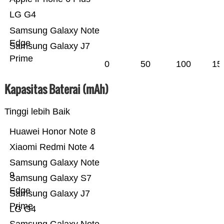
LG G4
Samsung Galaxy Note
Edge
Samsung Galaxy J7
Prime
0
50
100
15
Kapasitas Baterai (mAh)
Tinggi lebih Baik
Huawei Honor Note 8
Xiaomi Redmi Note 4
Samsung Galaxy Note
9
Samsung Galaxy S7
Edge
Samsung Galaxy J7
Prime
LG G4