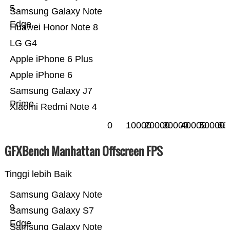
5
Samsung Galaxy Note
Edge
Huawei Honor Note 8
LG G4
Apple iPhone 6 Plus
Apple iPhone 6
Samsung Galaxy J7
Prime
Xiaomi Redmi Note 4
0
10000
20000
30000
40000
50000
60
GFXBench Manhattan Offscreen FPS
Tinggi lebih Baik
Samsung Galaxy Note
9
Samsung Galaxy S7
Edge
Samsung Galaxy Note