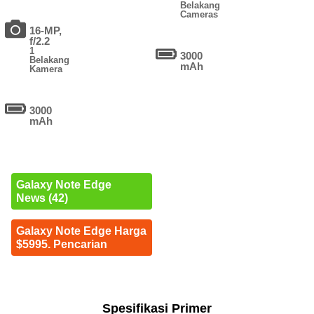
Belakang
Cameras
16-MP,
f/2.2
1
3000
Belakang
mAh
Kamera
3000
mAh
Galaxy Note Edge
News (42)
Galaxy Note Edge Harga
$5995. Pencarian
Spesifikasi Primer