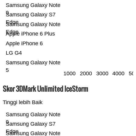
Samsung Galaxy Note
9
Samsung Galaxy S7
Edge
Samsung Galaxy Note
Edge
Apple iPhone 6 Plus
Apple iPhone 6
LG G4
Samsung Galaxy Note
5
1000
2000
3000
4000
50
Skor 3DMark Unlimited IceStorm
Tinggi lebih Baik
Samsung Galaxy Note
9
Samsung Galaxy S7
Edge
Samsung Galaxy Note