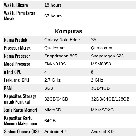
Waktu Bicara
18 hours
Waktu Pemutaran
67 hours
Musik
Komputasi
Nama Produk
Galaxy Note Edge
S5
Prosesor Merek
Qualcomm
Qualcomm
Nama Prosesor
Snapdragon 805
Snapdragon 625
Model Prosesor
SM-N910S
MSM8953
# Inti CPU
4
8
Frekuensi CPU
2.7 GHz
2 GHz
RAM
3GB
3GB/4GB
Kapasitas Storage
32GB/64GB
32GB/64GB/128GB
untuk Pemakai
Jenis Kartu Memori
MicroSD
MicroSDXC
Kapasitas Kartu
64GB
Memori Maksimum
Sistem Operasi (OS)
Android 4.4
Android 8.0