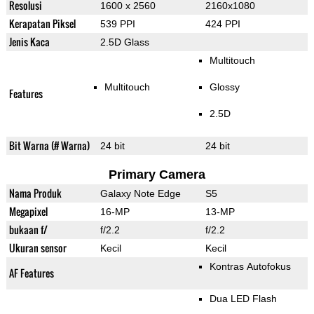
Resolusi
1600 x 2560
2160x1080
Kerapatan Piksel
539 PPI
424 PPI
Jenis Kaca
2.5D Glass
Multitouch
Multitouch
Glossy
Features
2.5D
Bit Warna (# Warna)
24 bit
24 bit
Primary Camera
Nama Produk
Galaxy Note Edge
S5
Megapixel
16-MP
13-MP
bukaan f/
f/2.2
f/2.2
Ukuran sensor
Kecil
Kecil
Kontras Autofokus
AF Features
Dua LED Flash