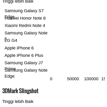
Tinggi lebih Baik
Samsung Galaxy S7
Edge
Huawei Honor Note 8
Xiaomi Redmi Note 4
Samsung Galaxy Note
5
LG G4
Apple iPhone 6
Apple iPhone 6 Plus
Samsung Galaxy J7
Prime
Samsung Galaxy Note
Edge
0
50000
100000
15
3DMark Slingshot
Tinggi lebih Baik