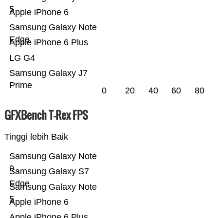
5
Apple iPhone 6
Samsung Galaxy Note
Edge
Apple iPhone 6 Plus
LG G4
Samsung Galaxy J7
Prime
0
20
40
60
80
GFXBench T-Rex FPS
Tinggi lebih Baik
Samsung Galaxy Note
9
Samsung Galaxy S7
Edge
Samsung Galaxy Note
5
Apple iPhone 6
Apple iPhone 6 Plus