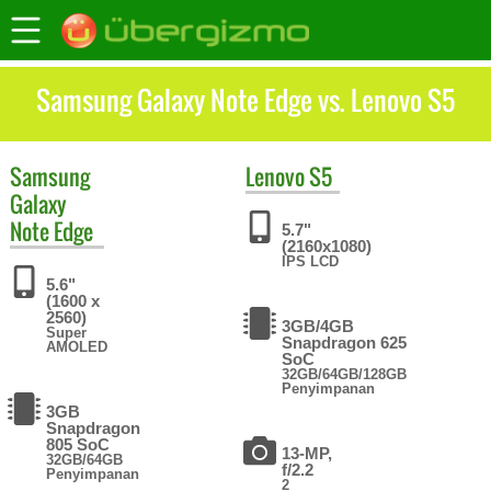
Samsung Galaxy Note Edge vs. Lenovo S5
Samsung
Lenovo
S5
Galaxy
Note Edge
5.7"
(2160x1080)
IPS LCD
5.6"
(1600 x
2560)
3GB/4GB
Super
Snapdragon 625
AMOLED
SoC
32GB/64GB/128GB
Penyimpanan
3GB
Snapdragon
805 SoC
13-MP,
32GB/64GB
f/2.2
Penyimpanan
2