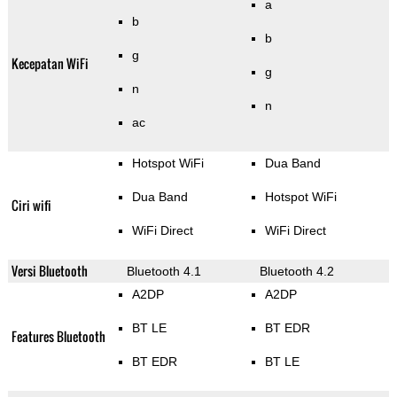
a
b
b
g
Kecepatan WiFi
g
n
n
ac
Hotspot WiFi
Dua Band
Dua Band
Hotspot WiFi
Ciri wifi
WiFi Direct
WiFi Direct
Versi Bluetooth
Bluetooth 4.1
Bluetooth 4.2
A2DP
A2DP
BT LE
BT EDR
Features Bluetooth
BT EDR
BT LE