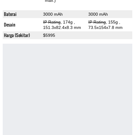
max.)
Baterai
3000 mAh
3000 mAh
IP Rating
, 174g
,
IP Rating
, 155g
,
Desain
151.3x82.4x8.3 mm
73.5x154x7.8 mm
Harga (Sekitar)
$5995