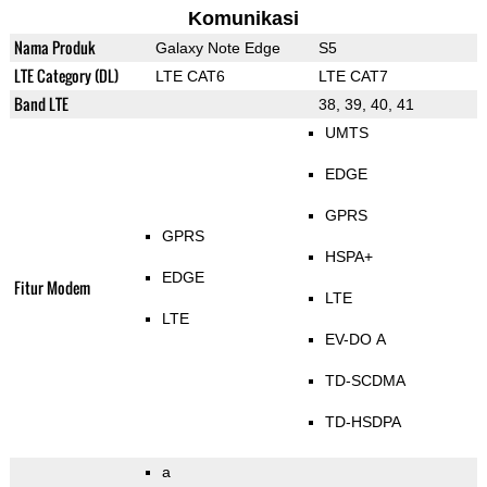
Komunikasi
Nama Produk
Galaxy Note Edge
S5
LTE Category (DL)
LTE CAT6
LTE CAT7
Band LTE
38, 39, 40, 41
UMTS
EDGE
GPRS
GPRS
HSPA+
EDGE
Fitur Modem
LTE
LTE
EV-DO A
TD-SCDMA
TD-HSDPA
a